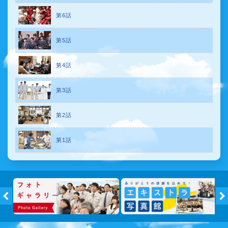
第6話
第5話
第4話
第3話
第2話
第1話
トピックス
フォトギ
←