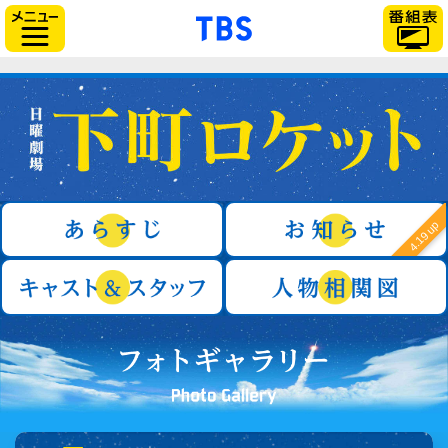
「TBSテレビ」トップ
サイドメニュー
日曜劇場『下町ロケット』
あらすじ
4.19 up
キャスト＆スタッフ