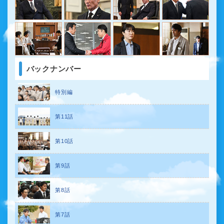
バックナンバー
特別編
第11話
第10話
第9話
第8話
第7話