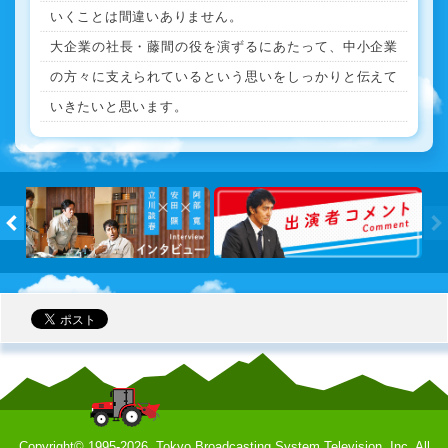
いくことは間違いありません。
大企業の社長・藤間の役を演ずるにあたって、中小企業
の方々に支えられているという思いをしっかりと伝えて
いきたいと思います。
します！
辞典
インタビュ
←
Copyright©
1995-2026, Tokyo Broadcasting System Television, Inc. All