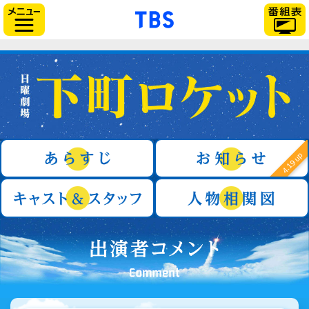
「TBSテレビ」トップ
サイドメニュー
日曜劇場『下町ロケット』
あらすじ
4.19 up
キャスト＆スタッフ