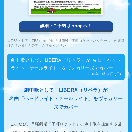
詳細・ご予約はishopへ！
TBSストア、TBSishopでは「飛燕米（下町ロケットパッケージ」の取扱
はございませんので、ご注意ください。
劇中歌として、LIBERA（リベラ）が 名曲「ヘッド
ライト・テールライト」をヴォカリーズでカバー
2018年10月28日 (日)
劇中歌として、LIBERA（リベラ）が
名曲「ヘッドライト・テールライト」をヴォカリー
ズでカバー
このたび、日曜劇場『下町ロケット』の劇中歌を担当する世