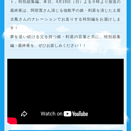
ト」特別総集編。本日、4月19日（日）よる９時より放送の
最終夜は、阿部寛さん演じる佃航平の娘・利菜を演じた土屋
太鳳さんのナレーションでお送りする特別編をお届けしま
す！
夢を追い続ける父を持つ娘・利菜の言葉と共に、特別総集
編・最終夜を、ぜひお楽しみください！！