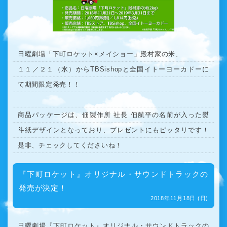
日曜劇場「下町ロケット×メイショー」殿村家の米、
１１／２１（水）からTBSishopと全国イトーヨーカドーに
て期間限定発売！！
商品パッケージは、佃製作所 社長 佃航平の名前が入った熨
斗紙デザインとなっており、プレゼントにもピッタリです！
是非、チェックしてくださいね！
『下町ロケット』オリジナル・サウンドトラックの
発売が決定！
2018年11月18日 (日)
日曜劇場『下町ロケット』オリジナル・サウンドトラックの