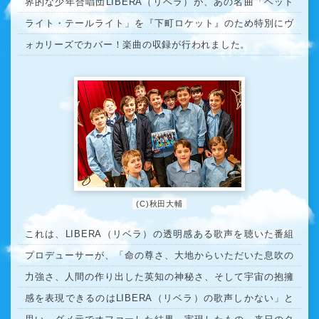
界的な少年合唱団LIBERA（リベラ）が、あの名曲「ヘッド
ライト・テールライト」を『下町ロケット』のため特別にヴ
ォカリーズでカバー！楽曲の収録が行われました。
(C)秋田大輔
これは、LIBERA（リベラ）の透明感ある歌声を聴いた番組
プロデューサーが、「命の尊さ、大地からいただいた息吹の
力強さ、人間の作り出した英知の神秘さ、そして宇宙の抱擁
感を表現できるのはLIBERA（リベラ）の歌声しかない」と