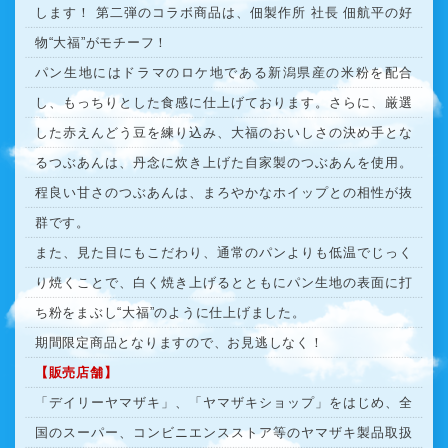
します！ 第二弾のコラボ商品は、佃製作所 社長 佃航平の好
物“大福”がモチーフ！
パン生地にはドラマのロケ地である新潟県産の米粉を配合
し、もっちりとした食感に仕上げております。さらに、厳選
した赤えんどう豆を練り込み、大福のおいしさの決め手とな
るつぶあんは、丹念に炊き上げた自家製のつぶあんを使用。
程良い甘さのつぶあんは、まろやかなホイップとの相性が抜
群です。
また、見た目にもこだわり、通常のパンよりも低温でじっく
り焼くことで、白く焼き上げるとともにパン生地の表面に打
ち粉をまぶし“大福”のように仕上げました。
期間限定商品となりますので、お見逃しなく！
【販売店舗】
「デイリーヤマザキ」、「ヤマザキショップ」をはじめ、全
国のスーパー、コンビニエンスストア等のヤマザキ製品取扱