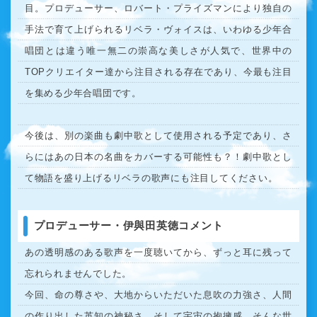
目。プロデューサー、ロバート・プライズマンにより独自の
手法で育て上げられるリベラ・ヴォイスは、いわゆる少年合
唱団とは違う唯一無二の崇高な美しさが人気で、世界中の
TOPクリエイター達から注目される存在であり、今最も注目
を集める少年合唱団です。
今後は、別の楽曲も劇中歌として使用される予定であり、さ
らにはあの日本の名曲をカバーする可能性も？！劇中歌とし
て物語を盛り上げるリベラの歌声にも注目してください。
プロデューサー・伊與田英徳コメント
あの透明感のある歌声を一度聴いてから、ずっと耳に残って
忘れられませんでした。
今回、命の尊さや、大地からいただいた息吹の力強さ、人間
の作り出した英知の神秘さ、そして宇宙の抱擁感、そんな世