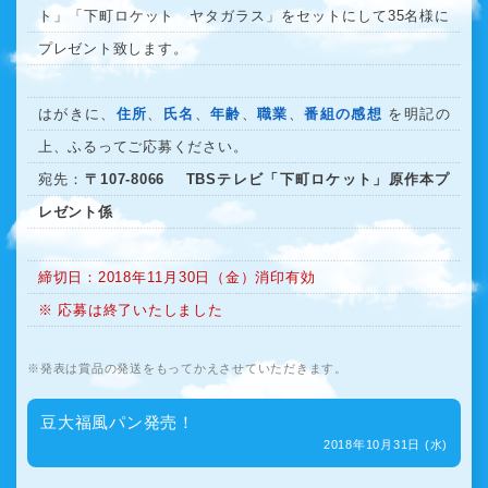
ト」「下町ロケット ヤタガラス」をセットにして35名様に
プレゼント致します。
はがきに、
住所
、
氏名
、
年齢
、
職業
、
番組の感想
を明記の
上、ふるってご応募ください。
宛先：
〒107-8066 TBSテレビ「下町ロケット」原作本プ
レゼント係
締切日：2018年11月30日（金）消印有効
※ 応募は終了いたしました
発表は賞品の発送をもってかえさせていただきます。
豆大福風パン発売！
2018年10月31日 (水)