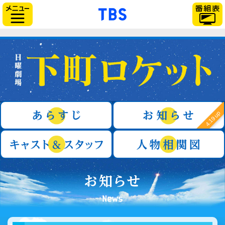
「TBSテレビ」トップ
サイドメニュー
日曜劇場『下町ロケット』
あらすじ
4.19 up
キャスト＆スタッフ