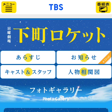
「TBSテレビ」トップ
サイドメニュー
日曜劇場『下町ロケット』
あらすじ
4.19 up
キャスト＆スタッフ