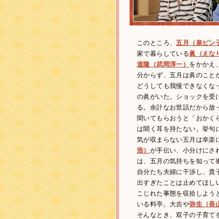
このところ、
五月（泉ピン
家で暮らしている
眞（えな
道隆（武岡淳一）
をかかえ
分からず、五月は眞のこと
どうしても我慢できなくな
の眞がいた。ショックを受
る。余計なお世話だから放
聞いてもらおうと「おかく
は聞く耳を持たない。挙句
気が収まらない五月は幸楽
浩）
が手伝い、小分けにさ
は、五月の気持ちを知って
自分たち夫婦に干渉し、貴
出すぎたことは止めてほし
こじれた事態を収拾しよう
いる料亭。大吉や
弥生（長
そんなとき、双子の子育て