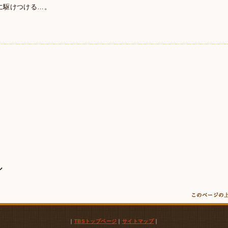
に駆けつける…。
ル
｜
TBSトップページ
｜
サイトマップ
｜