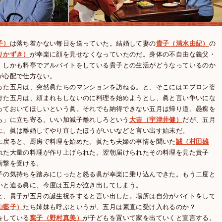
子）
は落ち着かない毎日を送っていた。結婚して妻の
貴子（清水由紀）
の
りかずき）
が幸楽に顔を見せなくなっていたのだ。身体の不自由な義父・
、しかも料亭でアルバイトをしている貴子との生活がどうなっているのか
が心配で仕方ない。
った五月は、突然眞たちのマンションを訪ねる。と、そこにはエプロン姿
けた五月は、頼まれもしないのに料理を始めようとし、眞と言い争いにな
っておいてほしいという眞。それでも納得できない五月は帰り道、愚痴を
ら」に立ち寄る。いい加減子離れしろという
大吉（宇津井健）
だが、五月
に、眞は離婚してやり直したほうがいいなどと言い出す始末だ。
に戻ると、厨房で料理を始めた。眞たち夫婦の事情を聞いた
誠（村田雄
れた大量の料理が作り上げられた。翌朝届けられたその料理を見た貴子
衝撃を受ける。
子の気持ちを踏みにじったと怒る眞が幸楽に乗り込んできた。もう二度と
いと迫る眞に、今度は五月が泣き出してしまう。
と、貴子が五月の誕生祝をすると言い出した。場所は自分がバイトをして
山藍子）
たち姉妹も呼ぶというが、五月は素直に受け入れるのか？
をしている
葉子（野村真美）
が子どもを置いて家を出ていくと宣言する。