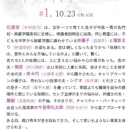
1.
#
10.23
ON AIR
石渡杏
（木村佳乃）
は、女手一つで育てた息子が中高一貫の名門
校・麻蔵学園高校に合格し、保護者説明会に出席。同じ教室には、子
林優子
蒲原ま
どもを中学から麻蔵学園に通わせている
（吉田羊）
と
り
（仲里依紗）
の姿もある。杏は親しくなったまりから「母親たち
は、意外とみんな不倫しているのよ」と聞いて、驚く。
杏たち3人の母親には、人に言えない悩みや心の傷があった。杏の
慎吾
夫・
（渋川清彦）
は11年前に人妻と失踪。杏はそのことを相手
斉木巧
の女の夫・
（小泉孝太郎）
から聞かされた。キャリアウーマ
シゲオ
ンの優子は、売れない小説家の夫・
（矢作兼）
と引きこもり
大介
の息子・
（奥平大兼）
を養っていて、家庭よりも職場を自分の居
場所と感じている母親だ。セレブ主婦のまりの悩みは、弁護士の夫・
繁樹
（玉置玲央）
の不倫。そのまりが、チャリティー・パーティーで
今昔亭丸太郎
出会った落語家の
（阿部サダヲ）
から猛アプローチを
受ける。
ある日、再び斉木が杏を訪ねてきた。そして思いもよらない事実を告
げられる…。