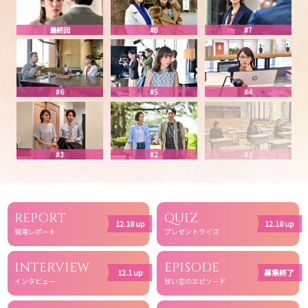
最終回
#8
#7
#6
#5
#4
#3
#2
#1
REPORT
QUIZ
12.18 up
12.18 up
現場レポート
プレゼントクイズ
INTERVIEW
EPISODE
12.1 up
募集終了
インタビュー
甘い恋のエピソード