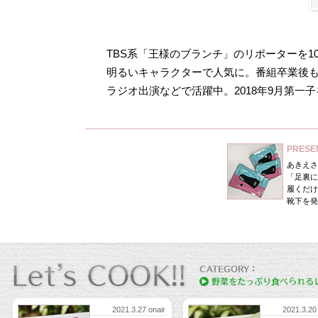
TBS系「王様のブランチ」のリポーターを1
明るいキャラクターで人気に。番組卒業後
ラジオ出演などで活躍中。2018年9月第一
PRES
あきえさ
「足裏に
履くだけ
靴下を発
2021.3.27 onair
2021.3.20 