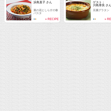
浜島直子 さん
ゲスト：
川島章良 さ
菜の花としらすの春
豆腐グラタン
パスタ
» RECIPE
» R
●
●
●
●