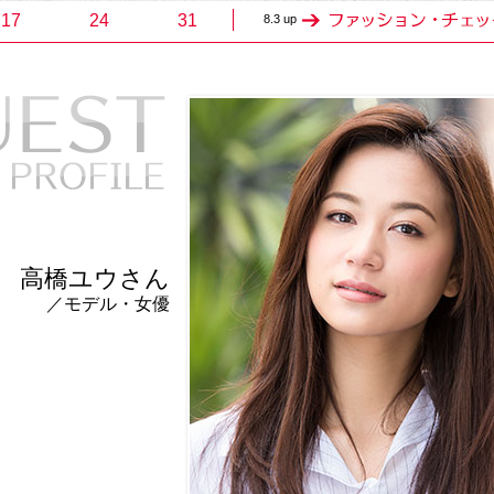
17
24
31
8.3 up
高橋ユウさん
／モデル・女優