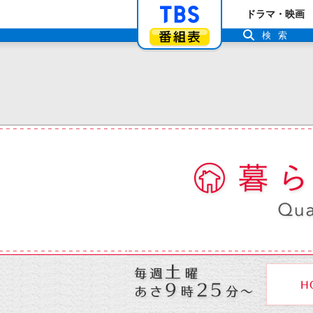
「TBSテレビ」ト
ドラマ・映画
番組表
検索