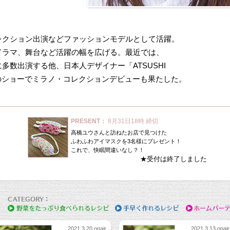
レクション出演などファッションモデルとして活躍。
ドラマ、舞台など活躍の幅を広げる。最近では、
多数出演する他、日本人デザイナー「ATSUSHI
A」のショーでミラノ・コレクションデビューも果たした。
PRESENT：
8月31日18時 締切
高橋ユウさんと訪ねたお店で見つけた
ふわふわアイマスクを3名様にプレゼント！
これで、快眠間違いなし？！
★受付は終了しました
2021.3.20 onair
2021.3.13 onair