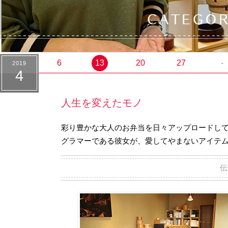
6
13
20
27
-
2019
4
人生を変えたモノ
彩り豊かな大人のお弁当を日々アップロードし
グラマーである彼女が、愛してやまないアイテ