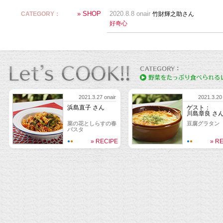
» SHOP
CATEGORY：
2020.8.8 onair
竹財輝之助さん
好奇心
2021.3.27 onair
2021.3.20 
浜島直子 さん
ゲスト：
川島章良 さ
菜の花としらすの春
豆腐グラタン
パスタ
» RECIPE
» R
●
●
●
●