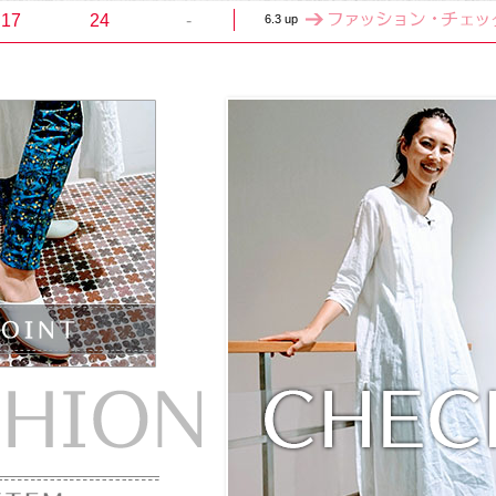
17
24
-
6.3 up