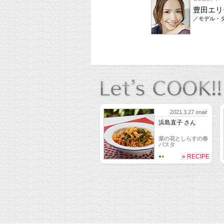
豊田エリ
／モデル・
2021.3.27 onair
浜島直子 さん
菜の花としらすの春
パスタ
» RECIPE
●
●