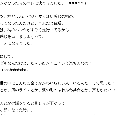
がぴったりのコレに決まりました。（fufufufufu）
ツ、柄だよね。パジャマっぽい感じの柄の。
ってなったんだけどデニムだと普通。
は、柄のパンツがすごく流行ってるから
感じを出しましょうって。
ーデになりました。
にして。
ダルなんだけど、だ～い好き！こういう楽ちんなの！
hahahahaha）
世の中にこんなに全てがかわいらしい人、いるんだーって思った
とか、肩のラインとか、髪の毛のふわふわ具合とか、声もかわい
んとかの話をすると目じりが下がって、
な顔になった時に、