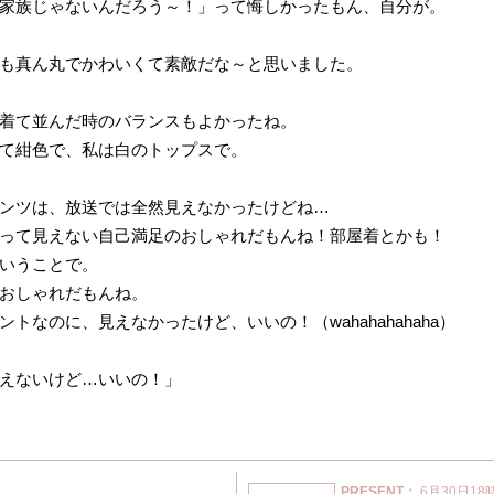
家族じゃないんだろう～！」って悔しかったもん、自分が。
も真ん丸でかわいくて素敵だな～と思いました。
着て並んだ時のバランスもよかったね。
て紺色で、私は白のトップスで。
ンツは、放送では全然見えなかったけどね…
って見えない自己満足のおしゃれだもんね！部屋着とかも！
いうことで。
おしゃれだもんね。
トなのに、見えなかったけど、いいの！（wahahahahaha）
えないけど…いいの！」
PRESENT：
6月30日18