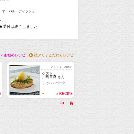
・オーバル・ディッシュ
す）
★受付は終了しました
2021.3.6 onair
ゲスト：
川島章良 さん
しそハンバーグ
E
» RECIPE
●