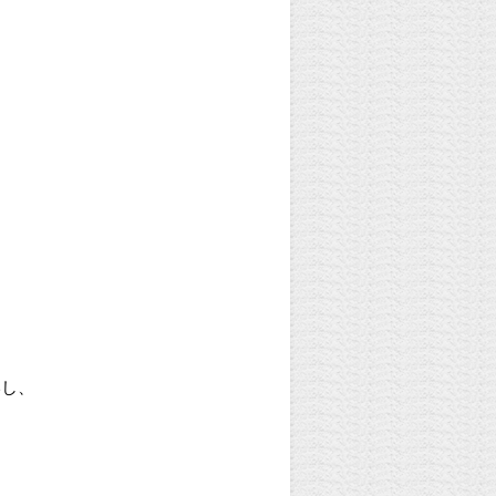
！
いし、