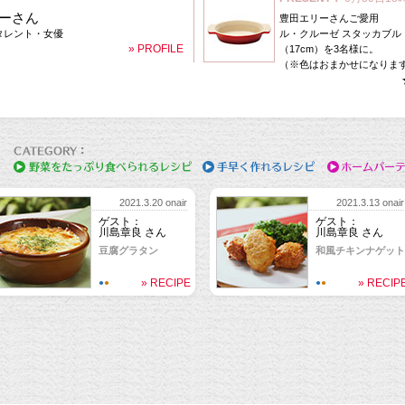
ーさん
豊田エリーさんご愛用
タレント・女優
ル・クルーゼ スタッカブル
» PROFILE
（17cm）を3名様に。
（※色はおまかせになりま
2021.3.20 onair
2021.3.13 onair
ゲスト：
ゲスト：
川島章良 さん
川島章良 さん
豆腐グラタン
和風チキンナゲット
» RECIPE
» RECIP
●
●
●
●