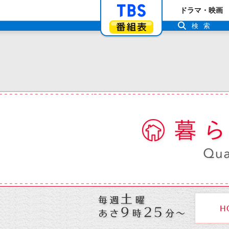
「TBSテレビ」ト
ドラマ・映画
番組表
検索