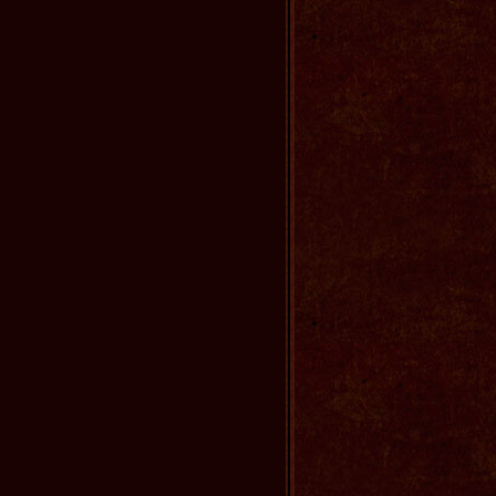
6.02
［インタビュー］小出恵介さんのインタビ
ューをUP！
5.27
［あらすじ］第7話の英訳を追加しまし
た！
5.20
［インタビュー］内野聖陽さんのインタビ
ューをUP！
5.11
［お知らせ］セブン-イレブンとのコラボフ
ェアが開催！
5.08
［お知らせ］主題歌・サントラプレゼン
ト！
5.06
［お知らせ］原作が「第15回手塚治虫文化
賞」を受賞！
5.06
［お知らせ］サウンドトラック情報！
5.06
［インタビュー］綾瀬はるかさんのインタ
ビューをUP！
4.24
［お知らせ］グッズ情報を追加しました！
4.18
［お知らせ］高視聴率御礼！初回平均視聴
率23.7％を記録！
4.17
［お知らせ］主題歌が決定しました！
4.15
［お知らせ］グッズ情報をUPしました！
4.15
［お知らせ］『ブーブ★キッズ』にゲーム
「お江戸迷路～いそげ！仁先生！」が登
場！