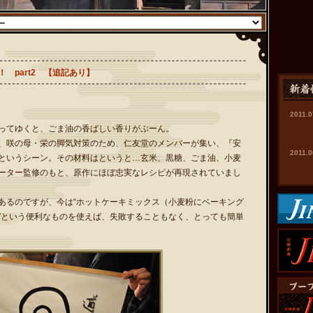
 part2 【追記あり】
2011.0
ってゆくと、ごま油の香ばしい香りがぷーん。
、咲の母・栄の脚気対策のため、仁友堂のメンバーが集い、『安
2011.0
というシーン。その材料はというと…玄米、黒糖、ごま油、小麦
ーター監修のもと、原作にほぼ忠実なレシピが再現されていまし
2011.0
あるのですが、今は“ホットケーキミックス（小麦粉にベーキング
2011.0
”という便利なものを使えば、失敗することもなく、とっても簡単
2011.0
2011.0
2011.0
2011.0