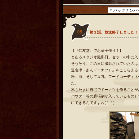
05
第１話、放送終了しました！！
【『仁友堂』でお菓子作り！】
とあるスタジオ撮影日。セットの中に入
そうそう、この日に撮影されていたのは
道名津（あんドーナツ）』をこしらえる
粉、卵、そして豆乳。フードコーディネ
た。
私もたまに自宅でドーナツを作ることが
パウダー等の膨張剤が入っているもの）
にできるんですよね(＾＾)