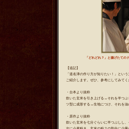
「どれどれ？」と揚げたての
【追記】
「道名津の作り方が知りたい！」という
ご紹介します。ぜひ、参考にしてみてくださ
・台本より抜粋
炊いた玄米を引き上げる→それを半つぶ
ツ型に成形する→生地につけ、それを油
・原作より抜粋
炊いた玄米を七分ぐらいに半つぶしし、
次に小麦粉８、玄米の粉２の割合に少量