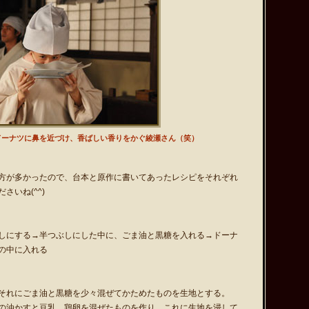
2011.0
2011.0
2011.0
2011.0
2011.0
ドーナツに鼻を近づけ、香ばしい香りをかぐ綾瀬さん（笑）
2011.0
2011.0
2011.0
方が多かったので、台本と原作に書いてあったレシピをそれぞれ
いね(^^)
しにする→半つぶしにした中に、ごま油と黒糖を入れる→ドーナ
の中に入れる
それにごま油と黒糖を少々混ぜてかためたものを生地とする。
の油かすと豆乳、鶏卵を混ぜたものを作り、これに生地を浸して