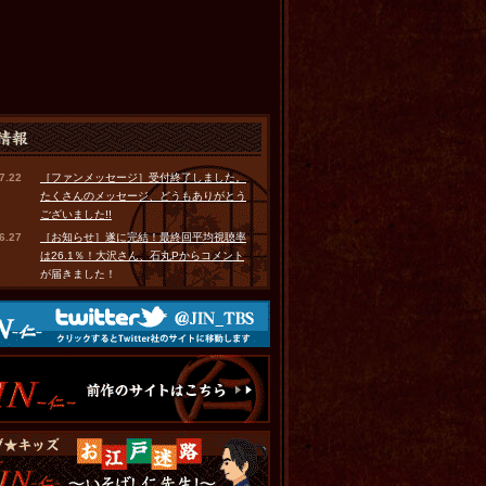
7.22
［ファンメッセージ］受付終了しました。
たくさんのメッセージ、どうもありがとう
ございました!!
6.27
［お知らせ］遂に完結！最終回平均視聴率
は26.1％！大沢さん、石丸Pからコメント
が届きました！
6.27
［写真館］最終話 part2をUPしました！
6.27
［現場レポート］追加更新しました！
（VOL.33～35）
6.26
［お知らせ］「完全シナリオ＆ドキュメン
トブック」発売！
6.26
［お知らせ］「JIN -仁-」DVD-BOX プレゼ
ント！
6.26
［お江戸マメ知識］＃11をUPしました！
6.26
［現代地図でみる「JIN -仁-」の名所］を更
新しました！