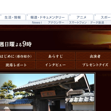
T
!-- /187