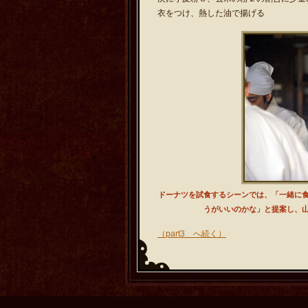
衣をつけ、熱した油で揚げる
ドーナツを試食するシーンでは、「一緒に
うがいいのかな」と提案し、
（part3 へ続く）