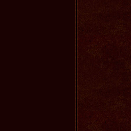
4.14
［お知らせ］日曜劇場「JIN -仁-」壁紙配布
中！
4.14
［インタビュー］大沢たかおさんのインタ
ビューをUP！
4.13
［お知らせ］海外80カ国での放送が決
定！！
4.08
［お知らせ］オフィシャルガイドブックの
詳細をUPしました！
4.06
［お知らせ］オフィシャルガイドブック情
報をUPしました！
3.25
公式サイトがオープンしました！
3.25
［お知らせ］モバイルサイト情報
3.25
［お知らせ］文部科学省・厚生労働省・日
本医師会と取り組むプロジェクトについて