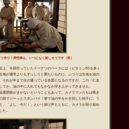
2011.0
2011.0
2011.0
2011.0
2011.0
ナツ作り！男性陣も、いつになく楽しそうです（笑）
2011.0
定上、今回作っていたドーナツのベースには（ビタミンB1を多く
2011.0
生地が通常よりもずっしりと重たいものに。ふつうは生地を油の
2011.0
、それが中まで火の通っている合図となるのですが、この『仁友
してか、油の中に入れてもなかなか浮き上がってきません。
2011.0
温度調節がきかないということもあって、カメラマンたちは噴き
2011.0
の前でジーっとスタンバイ！箸で油の中をかき回した拍子に、う
と、「よし、今だ！」という掛け声とともに、カメラが回り始め
2011.0
した。
2011.0
2011.0