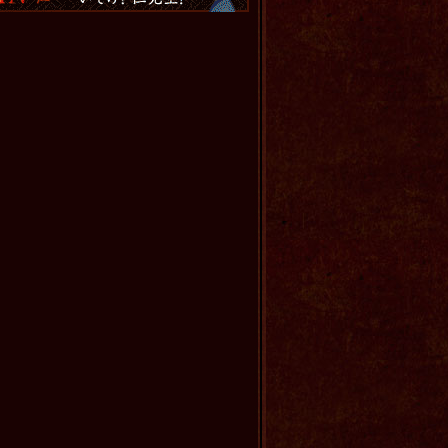
6.26
［写真館］最終話 part1をUPしました！
6.26
［プレゼントクイズ］を更新しました！
6.26
［JIN -仁-の世界を語ろう］お題を更新しま
した！
6.26
［インタビュー］桐谷健太さんのインタビ
ューをUP！
6.26
［現場レポート］更新しました！
（VOL.30～32）
6.23
［お知らせ］番宣情報を追加しました！
6.19
［重要］最終回（第11話）の放送時間につ
いて
6.19
［インタビュー］佐藤隆太さんのインタビ
ューをUP！
6.19
［あらすじ］最終話のあらすじをUPしまし
た！
6.19
［現場レポート］更新しました！
6.17
［インタビュー］中谷美紀さんのインタビ
ューをUP！
6.12
［現場レポート］更新しました！
6.05
［インタビュー］藤本隆宏さんのインタビ
ューをUP！
6.02
［お知らせ］オリジナル・サウンドトラッ
クの「ピアノ・ソロ曲集」発売