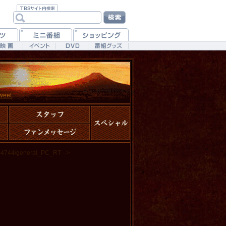
weet
334744/general_PC_RT -->