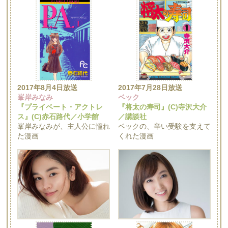
2017年8月4日放送
2017年7月28日放送
峯岸みなみ
ベック
『プライベート・アクトレ
『将太の寿司』(C)寺沢大介
ス』(C)赤石路代／小学館
／講談社
峯岸みなみが、主人公に憧れ
ベックの、辛い受験を支えて
た漫画
くれた漫画