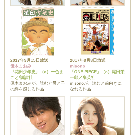
2017年9月15日放送
2017年9月8日放送
優木まおみ
misono
『花田少年史』（c）一色ま
『ONE PIECE』（c）尾田栄
こと/講談社
一郎／集英社
優木まおみが、読むと母と子
misonoが、読むと前向きに
の絆を感じる作品
なれる作品