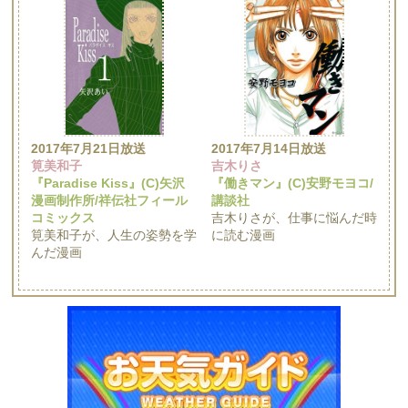
2017年7月21日放送
2017年7月14日放送
筧美和子
吉木りさ
『Paradise Kiss』(C)矢沢
『働きマン』(C)安野モヨコ/
漫画制作所/祥伝社フィール
講談社
コミックス
吉木りさが、仕事に悩んだ時
筧美和子が、人生の姿勢を学
に読む漫画
んだ漫画