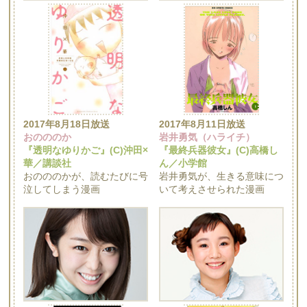
2017年8月18日放送
2017年8月11日放送
おのののか
岩井勇気（ハライチ）
『透明なゆりかご』(C)沖田×
『最終兵器彼女』(C)高橋し
華／講談社
ん／小学館
おのののかが、読むたびに号
岩井勇気が、生きる意味につ
泣してしまう漫画
いて考えさせられた漫画