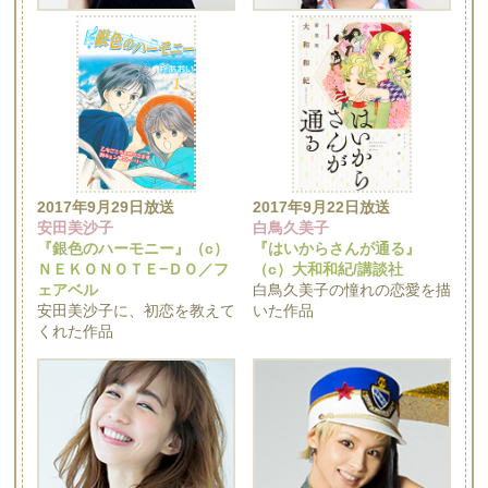
2017年9月29日放送
2017年9月22日放送
安田美沙子
白鳥久美子
『銀色のハーモニー』（c）
『はいからさんが通る』
ＮＥＫＯＮＯＴＥ−ＤＯ／フ
（c）大和和紀/講談社
ェアベル
白鳥久美子の憧れの恋愛を描
安田美沙子に、初恋を教えて
いた作品
くれた作品