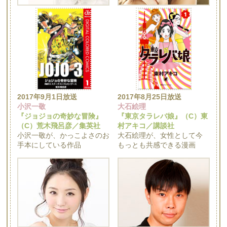
2017年9月1日放送
2017年8月25日放送
小沢一敬
大石絵理
『ジョジョの奇妙な冒険』
『東京タラレバ娘』（C）東
（C）荒木飛呂彦／集英社
村アキコ／講談社
小沢一敬が、かっこよさのお
大石絵理が、女性として今
手本にしている作品
もっとも共感できる漫画