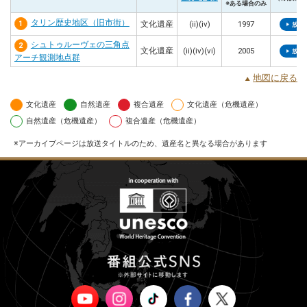
※ある場合のみ
タリン歴史地区（旧市街）
1
文化遺産
(ii)(iv)
1997
放送
シュトゥルーヴェの三角点
2
文化遺産
(ii)(iv)(vi)
2005
放送
アーチ観測地点群
地図に戻る
文化遺産
自然遺産
複合遺産
文化遺産（危機遺産）
自然遺産（危機遺産）
複合遺産（危機遺産）
アーカイブページは放送タイトルのため、遺産名と異なる場合があります