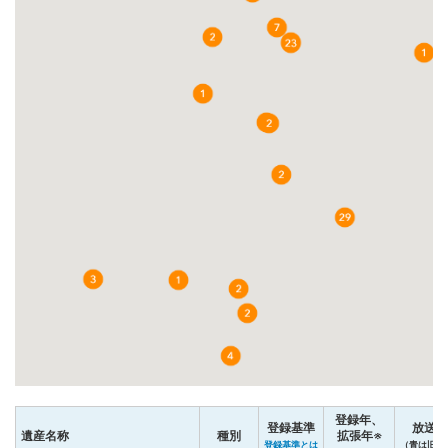
登録年、
登録基準
放送ア
遺産名称
種別
拡張年※
登録基準とは
（青は旧サ