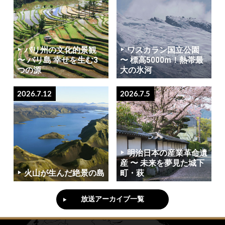
バリ州の文化的景観
ワスカラン国立公園
〜 バリ島 幸せを生む3
〜 標高5000m！熱帯最
つの源
大の氷河
2026.7.12
2026.7.5
明治日本の産業革命遺
産 〜 未来を夢見た城下
火山が生んだ絶景の島
町・萩
放送アーカイブ一覧