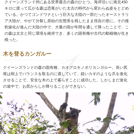
クイーンズランド州にある世界最古の森のひとつ。海岸沿いに南北450
キロに渡って広がる森は恐竜がいた太古の時代から変わらぬ姿をとどめ
ている。かつてゴンドワナという巨大な大陸の一部だったオーストラリ
ア大陸が、やがて分裂し原始の生態系を残したまま現在の形に。その後
乾燥化が進んだ大陸の中で、大量の雨が年間を通して降ったことで、こ
の森は太古と同じ環境を維持でき、多くの固有種や古代の動植物が生き
残った。
木を登るカンガルー
クイーンズランドの森の固有種、カオグロキノボリカンガルー。長い尻
尾は樹上でバランスを取るのに適していて、鋭いカギのような爪を進化
させることで、安全な木の上で暮らすことに成功した。しかしまだ進化
の途中で、お尻からしか降りることができない。