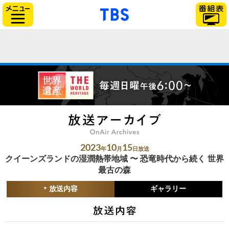
「TBSテレビ」トップ
サイドメニュー
2023
10
15
年
月
日放送
クイーンズランドの湿潤熱帯地域 〜 恐竜時代から続く 世界
最古の森
放送内容
ギャラリー