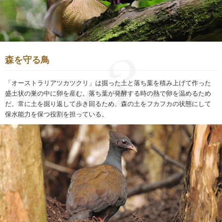
森を守る鳥
「オーストラリアツカツクリ」は掘った土と落ち葉を積み上げて作った
盛土状の巣の中に卵を産む。落ち葉が発酵する時の熱で卵を温めるため
だ。常に土を掘り返して歩き回るため、森の土をフカフカの状態にして
保水能力を保つ役割を担っている。