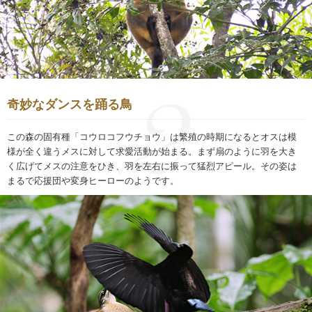
奇妙なダンスを踊る鳥
この森の固有種「コウロコフウチョウ」は繁殖の時期になるとオスは模
様が全く違うメスに対して求愛活動が始まる。まず扇のように羽を大き
く広げてメスの注意をひき、羽を左右に振って猛烈アピール。その姿は
まるで応援団や変身ヒーローのようです。