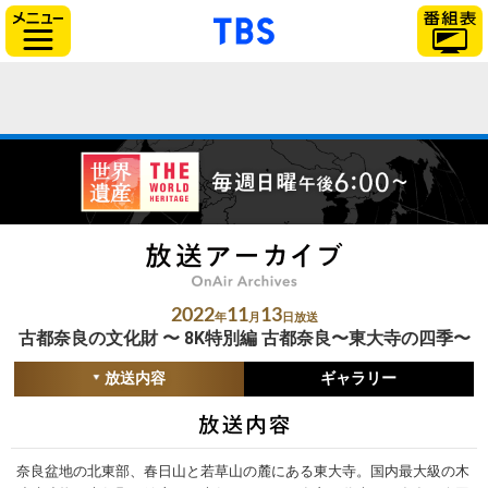
「TBSテレビ」トップ
サイドメニュー
2022
11
13
年
月
日放送
古都奈良の文化財 〜 8K特別編 古都奈良〜東大寺の四季〜
放送内容
ギャラリー
奈良盆地の北東部、春日山と若草山の麓にある東大寺。国内最大級の木