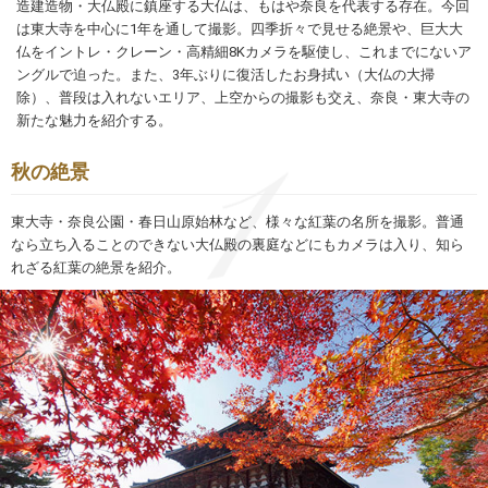
造建造物・大仏殿に鎮座する大仏は、もはや奈良を代表する存在。今回
は東大寺を中心に1年を通して撮影。四季折々で見せる絶景や、巨大大
仏をイントレ・クレーン・高精細8Kカメラを駆使し、これまでにないア
ングルで迫った。また、3年ぶりに復活したお身拭い（大仏の大掃
除）、普段は入れないエリア、上空からの撮影も交え、奈良・東大寺の
新たな魅力を紹介する。
秋の絶景
東大寺・奈良公園・春日山原始林など、様々な紅葉の名所を撮影。普通
なら立ち入ることのできない大仏殿の裏庭などにもカメラは入り、知ら
れざる紅葉の絶景を紹介。