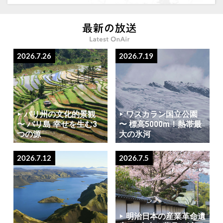
2026.7.26
2026.7.19
バリ州の文化的景観
ワスカラン国立公園
〜 バリ島 幸せを生む3
〜 標高5000m！熱帯最
つの源
大の氷河
2026.7.12
2026.7.5
明治日本の産業革命遺