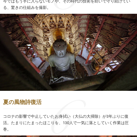
今ではもう手に入らないモノや、その時代の技術を紡いで守り続けてい
る、驚きの仕組みを撮影。
夏の風物詩復活
コロナの影響で中止していたお身拭い（大仏の大掃除）が3年ぶりに復
活。たまりにたまったほこりを、130人で一気に落としていく作業は圧
巻。