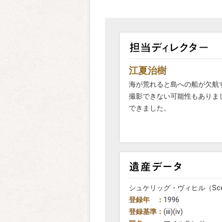
江夏治樹
海が荒れると島への船が欠航
撮影できない可能性もありま
できました。
シュケリッグ・ヴィヒル（Sceilg
登録年 ：
1996
登録基準：
(iii)(iv)