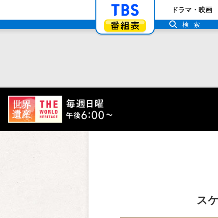
「TBSテレビ」ト
ドラマ・映画
番組表
検索
スケ