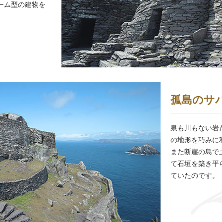
ーム型の建物を
孤島のサ
泉も川もない岩
の地形を巧みに
また断崖の島で
て石垣を築き平
ていたのです。