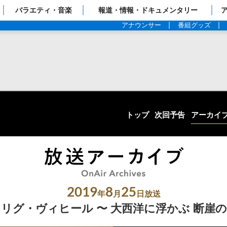
ップページ
バラエティ・音楽
報道・情報・ドキュメンタリー
アナウンサー
番組グッズ
トップ
次回予告
アーカイ
2019
8
25
年
月
日放送
リグ・ヴィヒール 〜 大西洋に浮かぶ 断崖