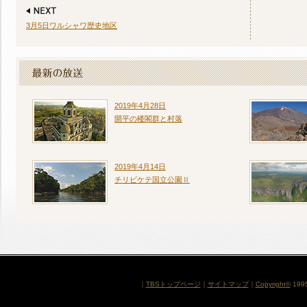
3月5日ワルシャワ歴史地区
2019年4月28日
開平の楼閣群と村落
2019年4月14日
チリビケテ国立公園Ⅱ
｜
TBSトップページ
｜
サイトマップ
｜
Copyright
©
1995