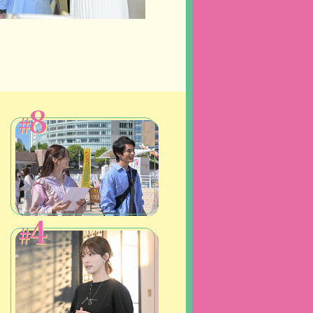
8
#
4
#