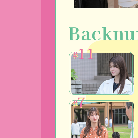
Backnu
11
#
7
#