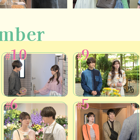
mber
10
9
#
#
6
5
#
#