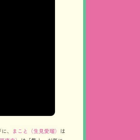
ジに、
まこと（生見愛瑠）
は