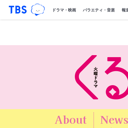
TBSグループキャラクター『ワクティ
「TBSテレビ｜ときめくときを。」トップペー
ドラマ・映画
バラエティ・音楽
報
About
New