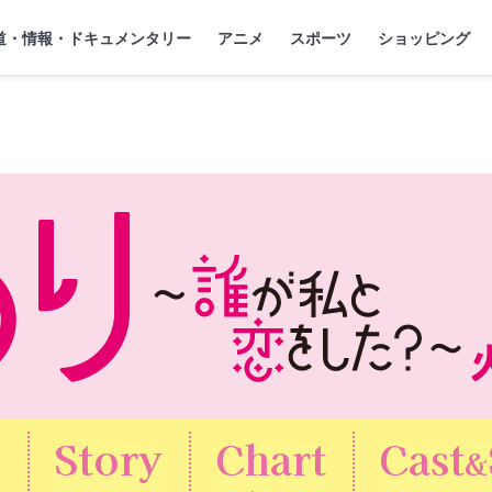
』
ジ
道・情報・ドキュメンタリー
アニメ
スポーツ
ショッピング
s
Story
Chart
Cast
&