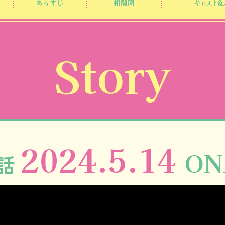
あらすじ
相関図
キャスト&
Story
2024.5.14
ON
話