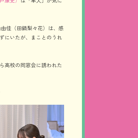
戸康史）
は「隼人」が気に
山由佳（田鍋梨々花）は、感
ずにいたが、まことのうれ
ら高校の同窓会に誘われた
？