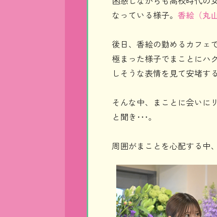
困惑しながらも高校時代の
なっている様子。
香絵（丸
後日、香絵の勤めるカフェで
極まった様子でまことにハ
しそうな表情を見て安堵す
そんな中、まことに会いに
と聞き･･･。
周囲がまことを心配する中、