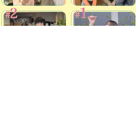
2
1
#
#
シェアする
pyright©
1995-2026, Tokyo Broadcasting System Television, Inc. All Rights Reser