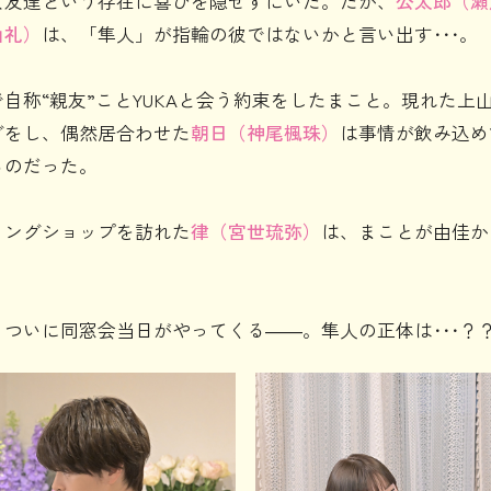
女友達という存在に喜びを隠せずにいた。だが、
公太郎（瀬
山礼）
は、「隼人」が指輪の彼ではないかと言い出す･･･。
自称“親友”ことYUKAと会う約束をしたまこと。現れた上
グをし、偶然居合わせた
朝日（神尾楓珠）
は事情が飲み込め
るのだった。
リングショップを訪れた
律（宮世琉弥）
は、まことが由佳か
ついに同窓会当日がやってくる――。隼人の正体は･･･？