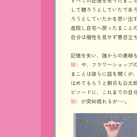
すべての記憶を失ったまこ
して贈ろうとしていたであ
ろうとしていたかを思い出
退院し自宅へ戻ったまこと
自分は個性を見せず悪目立
記憶を失い、誰からの連絡
珠）
や、フラワーショップ
まことは彼らに話を聞くが、
はめてもらうと朝日も公太郎
ピソードに、これまでの自
弥）
が突如現れるが･･･。