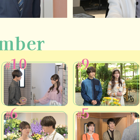
mber
10
9
#
#
6
5
#
#