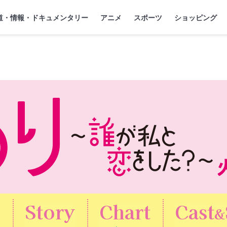
』
ジ
道・情報・ドキュメンタリー
アニメ
スポーツ
ショッピング
s
Story
Chart
Cast
&