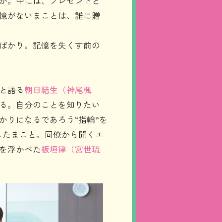
が。中には、プレゼントと
憶がないまことは、誰に贈
ばかり。記憶を失くす前の
と語る
朝日結生（神尾楓
る。自分のことを知りたい
かりになるであろう“指輪”を
したまこと。同僚から聞くエ
を浮かべた
板垣律（宮世琉