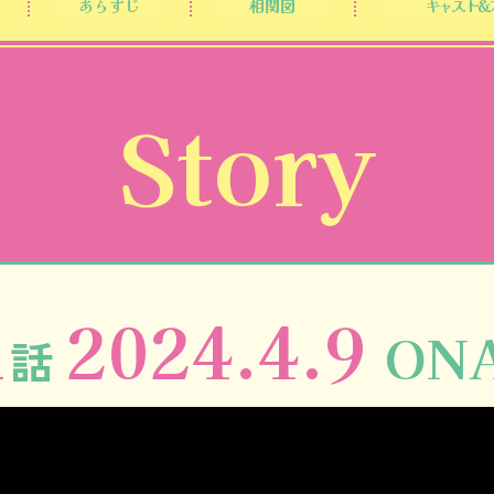
あらすじ
相関図
キャスト&
Story
1
2024.4.9
ON
話