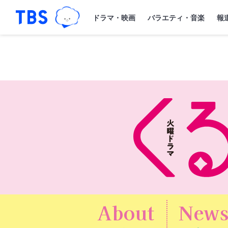
TBSグループキャラクター『ワクティ
「TBSテレビ｜ときめくときを。」トップペー
ドラマ・映画
バラエティ・音楽
報
About
New