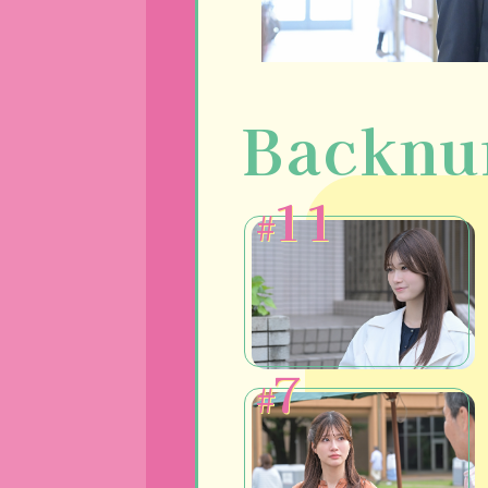
Backnu
11
#
7
#