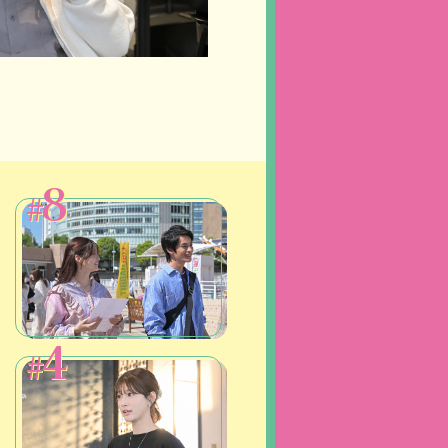
8
#
4
#