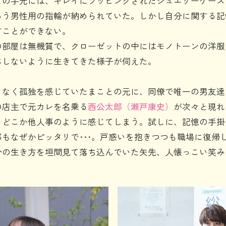
との手元には、キレイにラッピングされたジュエリーケース
ろう男性用の指輪が納められていた。しかし自分に関する記
すことができない。
の部屋は無機質で、クローゼットの中にはモノトーンの洋服
ちしないように生きてきた様子が伺えた。
もなく孤独を感じていたまことの元に、同僚で唯一の男友達
の店主で元カレを名乗る
西公太郎（瀬戸康史）
が次々と現れ
どこか他人事のように感じてしまう。試しに、記憶の手掛
もなぜかピッタリで･･･。戸惑いを抱きつつも職場に復帰
分の生き方を垣間見て落ち込んでいた矢先、人懐っこい笑み