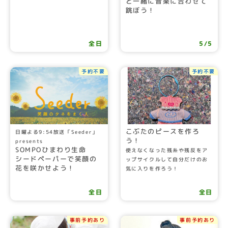
と一緒に音楽に合わせて
跳ぼう！
全日
5/5
予約不要
予約不要
こぶたのピースを作ろ
日曜よる9:54放送「Seeder」
う！
presents
SOMPOひまわり生命
使えなくなった残糸や残反をア
シードペーパーで笑顔の
ップサイクルして自分だけのお
花を咲かせよう！
気に入りを作ろう！
全日
全日
事前予約あり
事前予約あり