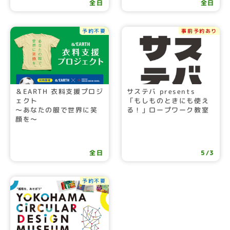
全日
全日
予約不要
事前予約あり
＆EARTH 衣料支援プロジ
サステバ presents
ェクト
「もしものときにも使え
～あなたの服で世界に笑
る！」ロープワーク教室
顔を～
全日
5/3
予約不要