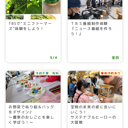
TBSで“ミニファーマー
ＴＢＳ番組制作体験
ズ”体験をしよう！
『ニュース番組を作ろ
う！』
5/4
全日
予約不要 有料
事前予約あり
お野菜でぬり絵＆バッグ
宝物の未来の姿に会いに
をデザイン♪
いこう！
～農家のおしごとを楽し
サステナブルヒーローの
く学ぼう！～
大冒険