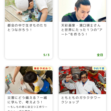
都会の中で生きものたち
天彩画家・濱口瑛士さん
とつながろう！
と世界にたった１つの“ア
ート”を作ろう！
5/3
全日
事前予約あり
予約不要
災害にどう備える？一緒
ともとものガラクタワー
に学んで、考えよう！
クショップ
～もしもの時に役立つ工作ワー