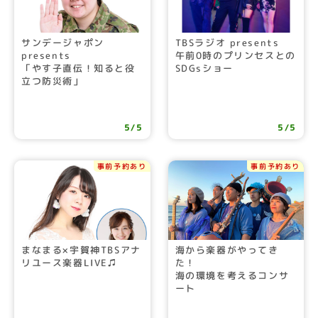
サンデージャポン
TBSラジオ presents
presents
午前0時のプリンセスとの
「やす子直伝！知ると役
SDGsショー
立つ防災術」
5/5
5/5
事前予約あり
事前予約あり
まなまる×宇賀神TBSアナ
海から楽器がやってき
リユース楽器LIVE♫
た！
海の環境を考えるコンサ
ート