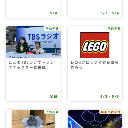
5/4
5/3・5/4
予約不要
予約不要
こどもTBSラジオ～ラジ
レゴ
ブロックでお花畑を
®
オキャスターに挑戦！
作ろう
全日
5/3・5/5
予約不要
事前予約あり