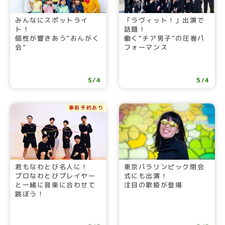
みんなにスポットライ
「ラヴィット！」出演で
ト！
話題！
個性が響きあう“おんがく
働く“チア男子”の圧巻パ
会”
フォーマンス
5/4
5/4
事前予約あり
君もなわとび名人に！
東京パラリンピック閉会
プロなわとびプレイヤー
式にも出演！
と一緒に音楽に合わせて
注目の歌姫が登場
跳ぼう！