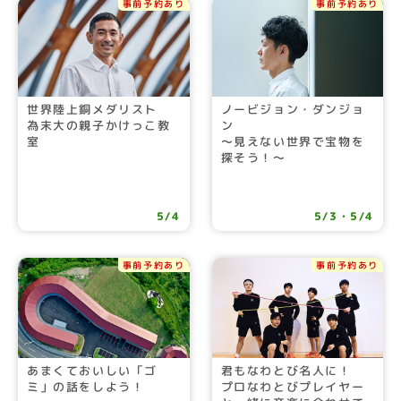
事前予約あり
事前予約あり
世界陸上銅メダリスト
ノービジョン・ダンジョ
為末大の親子かけっこ教
ン
室
〜見えない世界で宝物を
探そう！〜
5/4
5/3・5/4
事前予約あり
事前予約あり
あまくておいしい「ゴ
君もなわとび名人に！
ミ」の話をしよう！
プロなわとびプレイヤー