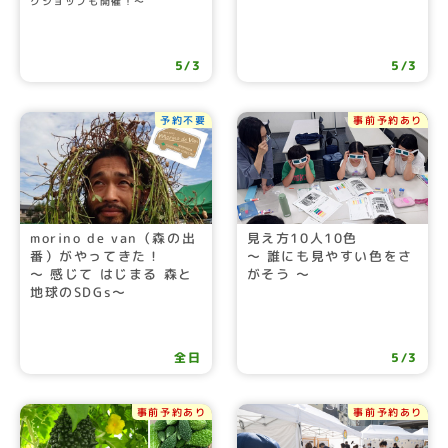
クショップも開催！～
5/3
5/3
予約不要
事前予約あり
morino de van（森の出
見え方10人10色
番）がやってきた！
～ 誰にも見やすい色をさ
〜 感じて はじまる 森と
がそう ～
地球のSDGs〜
全日
5/3
事前予約あり
事前予約あり