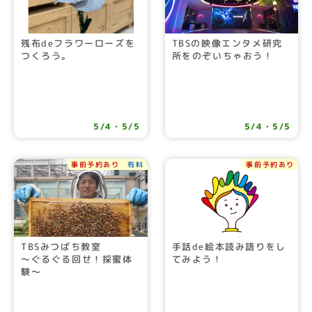
残布deフラワーローズを
TBSの映像エンタメ研究
つくろう。
所をのぞいちゃおう！
5/4・5/5
5/4・5/5
事前予約あり
有料
事前予約あり
TBSみつばち教室
手話de絵本読み語りをし
～ぐるぐる回せ！採蜜体
てみよう！
験～