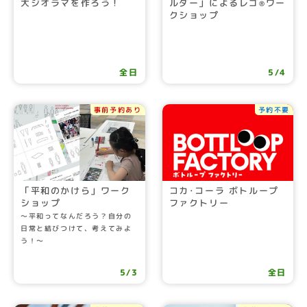
大ジオラマを作ろう！
ルダー」によるレゴ
ワー
®
クショップ
全日
5/4
事前予約あり
予約不要
「平和のかけら」ワーク
コカ･コーラ ボトループ
ショップ
ファクトリー
～平和ってなんだろう？自分の
日常と結びつけて、考えてみよ
う！～
5/3
全日