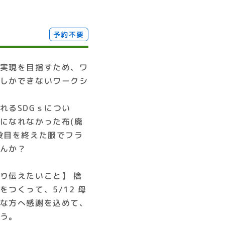
予約不要
実現を目指すため、ワ
しかできないワークシ
れるSDGｓについ
になれなかった布(廃
役目を終えた服でフラ
んか？
り伝えたいこと】 捨
つくって、5/12 母
な方へ感謝を込めて、
う。