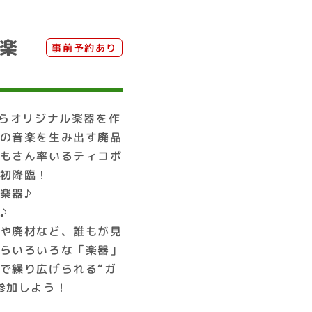
楽
事前予約あり
からオリジナル楽器を作
の音楽を生み出す廃品
もさん率いるティコボ
初降臨！
楽器♪
♪
や廃材など、誰もが見
らいろいろな「楽器」
で繰り広げられる“ガ
参加しよう！