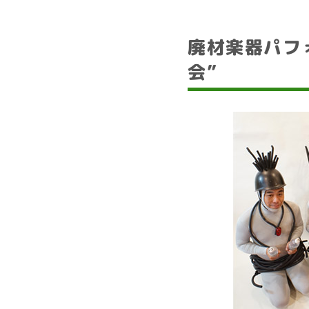
廃材楽器パフ
会”