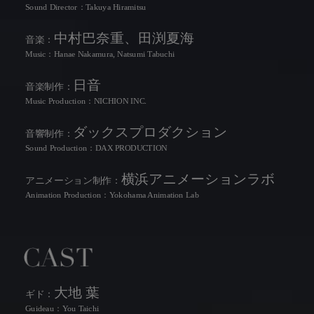
Sound Director：Takuya Hiramitsu
中村巴奈重、田渕夏海
音楽：
Music：Hanae Nakamura, Natsumi Tabuchi
日音
音楽制作：
Music Production：NICHION INC.
ダックスプロダクション
音響制作：
Sound Production：DAX PRODUCTION
横浜アニメーションラボ
アニメーション制作：
NEWS
Animation Production：Yokohama Animation Lab
ONAIR
STAFF&CAST
CAST
INTRODUCTION
大地 葉
ギド：
Guideau：You Taichi