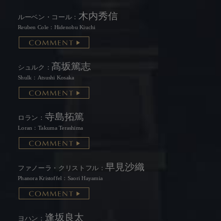
木内秀信
ルーベン・コール：
Reuben Cole：Hidenobu Kiuchi
髙坂篤志
シュルク：
Shulk：Atsushi Kosaka
寺島拓篤
ロラン：
Loran：Takuma Terashima
早見沙織
ファノーラ・クリストフル：
Phanora Kristoffel：Saori Hayamia
逢坂良太
ヨハン：