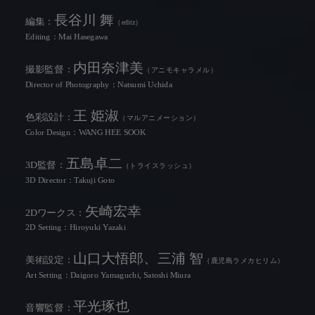
長谷川 舞
編集：
（editz）
Editing：Mai Hasegawa
内田奈津美
撮影監督：
（アニモキャラメル）
Director of Photography：Natsumi Uchida
王 姫淑
色彩設計：
（マルアニメーション）
Color Design：WANG HEE SOOK
五島卓二
3D監督：
（トライスラッシュ）
3D Director：Takuji Goto
矢崎宏幸
2Dワークス：
2D Setting：Hiroyuki Yazaki
山口大悟郎、三浦 智
美術設定：
（鹿児島ラメカヒリム）
Art Setting：Daigoro Yamaguchi, Satoshi Miura
平光琢也
音響監督：