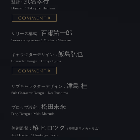
浜名孝行
監督：
Director：Takayuki Hamana
百瀬祐一郎
シリーズ構成：
Series composition：Yuichiro Momose
飯島弘也
キャラクターデザイン：
Character Design：Hiroya Iijima
津島 桂
サブキャラクターデザイン：
Sub Character Design：Kei Tsushima
松田未来
プロップ設定：
Prop Design：Miki Matsuda
栫 ヒロツグ
美術監督：
（鹿児島ラメカヒリム）
Art Director：Hirotsugu Kakoi