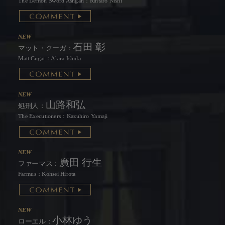
The Demon Sword Ashgan：Rintaro Nishi
NEW
石田 彰
マット・クーガ：
Matt Cugat：Akira Ishida
NEW
山路和弘
処刑人：
The Executioners：Kazuhiro Yamaji
NEW
廣田 行生
ファーマス：
Farmus：Kohsei Hirota
NEW
小林ゆう
ローエル：