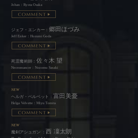
Johan：Ryota Osaka
郷田ほづみ
ジェフ・エンカー：
Jeff Enker：Hozumi Goda
佐々木 望
死霊魔術師：
Necromancer：Nozomu Sasaki
NEW
富⽥美憂
ヘルガ・ベルベット：
Helga Velvette：Miyu Tomita
NEW
⻄ 凜太朗
魔剣アシュガン ：