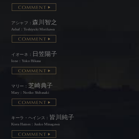
STORY
CHARACTER
森川智之
アシャフ：
DISC
Ashaf：Toshiyuki Morikawa
MUSIC
日笠陽子
イオーネ：
SPECIAL
Ione：Yoko Hikasa
MENU CLOSE
芝崎典子
マリー：
Mary：Noriko Shibasaki
皆川純子
キーラ・ヘインス：
Kiera Haines：Junko Minagawa