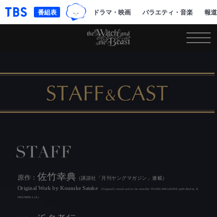
TBSグループキャラクター『ワクテ
「TBSテレビ｜ときめくときを。」トップページ
番組表
ドラマ・映画
バラエティ・音楽
報道
STAFF
佐竹幸典
原作：
（講談社「月刊ヤングマガジン」連載）
Original Work by Kousuke Satake
（Originally serialized in the monthly YOUNG MAGAZINE published by K
ODANSHA Ltd.)