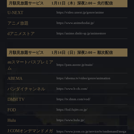
月額見放題サービス 1月11日（木）深夜2:00～ 先行配信
U-NEXT
https://video.unext.jp/genre/anime
NEWS
アニメ放題
https://www.animehodai.jp/
dアニメストア
https://anime.dmkt-sp.jp/animestore
ONAIR
STAFF&CAST
月額見放題サービス 1月14日（日）深夜2:00～ 順次配信
INTRODUCTION
auスマートパスプレミア
https://pass.auone.jp/main/
ム
STORY
ABEMA
https://abema.tv/video/genre/animation
CHARACTER
バンダイチャンネル
https://www.b-ch.com/
DMM TV
https://tv.dmm.com/vod/
DISC
FOD
https://fod.fujitv.co.jp/
MUSIC
Hulu
https://www.hulu.jp/
SPECIAL
J:COMオンデマンドメガ
https://www.jcom.co.jp/service/tv/ondemand/mega