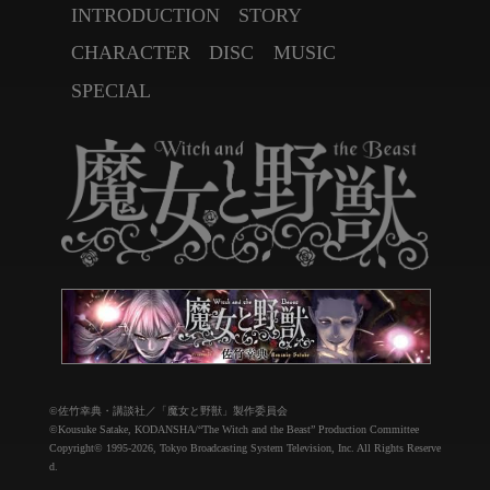
INTRODUCTION
STORY
CHARACTER
DISC
MUSIC
SPECIAL
©佐竹幸典・講談社／「魔女と野獣」製作委員会
©Kousuke Satake, KODANSHA/“The Witch and the Beast” Production Committee
Copyright©
1995-2026, Tokyo Broadcasting System Television, Inc. All Rights Reserve
d.