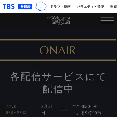
TBSグループキャラクター『ワクテ
「TBSテレビ｜ときめくときを。」トップページ
番組表
ドラマ・映画
バラエティ・音楽
報道
各配信サービスにて
配信中
3
月
21
ごご
3時00分
AT-X
土
（
）
日
～よる
9時00分
第1話～第12話