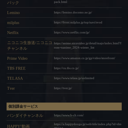
pack.html
パック
Lemino
https://lemino.docomo.ne.jp/
MENU CLOSE
milplus
https://front.milplus.jp/top/navi/svod
Netflix
https://www.netflix.com/jp/
ニコニコ生放送/ニコニコ
https://anime.nicovideo.jp/detail/majo/index.html?f
rom=nanime_2024-winter_list
チャンネル
Prime Video
https://www.amazon.co.jp/gp/video/storefront/
TBS FREE
https://cu.tbs.co.jp/
TELASA
https://www.telasa.jp/unlimited
Tver
https://tver.jp/
個別課金サービス
バンダイチャンネル
https://www.b-ch.com/
https://a.happydouga.jp/web/title/index.php?id=dm
HAPPY!動画