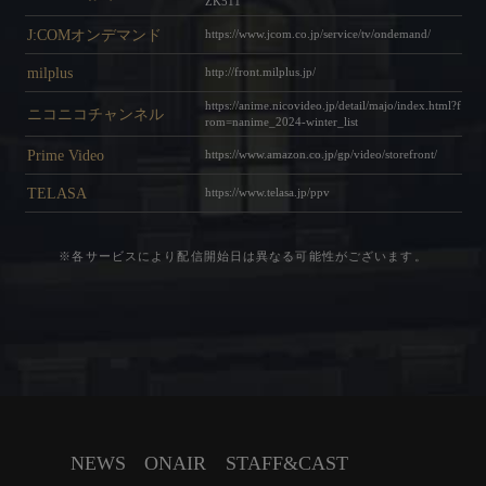
ZK511
J:COMオンデマンド
https://www.jcom.co.jp/service/tv/ondemand/
milplus
http://front.milplus.jp/
https://anime.nicovideo.jp/detail/majo/index.html?f
ニコニコチャンネル
rom=nanime_2024-winter_list
Prime Video
https://www.amazon.co.jp/gp/video/storefront/
TELASA
https://www.telasa.jp/ppv
※各サービスにより配信開始日は異なる可能性がございます。
NEWS
ONAIR
STAFF&CAST