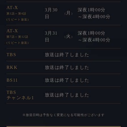
AT-X
3
月
30
深夜
1時00分
月
第1話～第6話
（
）
日
～深夜
4時00分
(リピート放送)
AT-X
3
月
31
深夜
1時00分
火
第7話～第12話
（
）
日
～深夜
4時00分
(リピート放送)
TBS
放送は終了しました
RKK
放送は終了しました
BS11
放送は終了しました
TBS
放送は終了しました
チャンネル1
※放送日時は予告なく変更になる可能性がございます