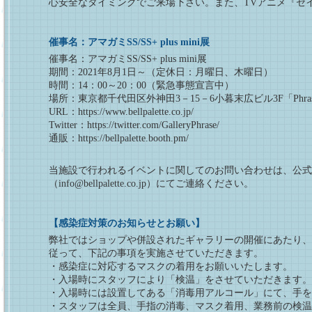
心安全なタイミングでご来場下さい。また、TVアニメ『セ
催事名：アマガミSS/SS+ plus mini展
催事名：アマガミSS/SS+ plus mini展
期間：2021年8月1日～（定休日：月曜日、木曜日）
時間：14：00～20：00（緊急事態宣言中）
場所：東京都千代田区外神田3－15－6小暮末広ビル3F「Phras
URL：https://www.bellpalette.co.jp/
Twitter：https://twitter.com/GalleryPhrase/
通販：https://bellpalette.booth.pm/
当施設で行われるイベントに関してのお問い合わせは、公式ツイッター（http
（info@bellpalette.co.jp）にてご連絡ください。
【感染症対策のお知らせとお願い】
弊社ではショップや併設されたギャラリーの開催にあたり、
従って、下記の事項を実施させていただきます。
・感染症に対応するマスクの着用をお願いいたします。
・入場時にスタッフにより「検温」をさせていただきます。
・入場時には設置してある「消毒用アルコール」にて、手を
・スタッフは全員、手指の消毒、マスク着用、業務前の検温