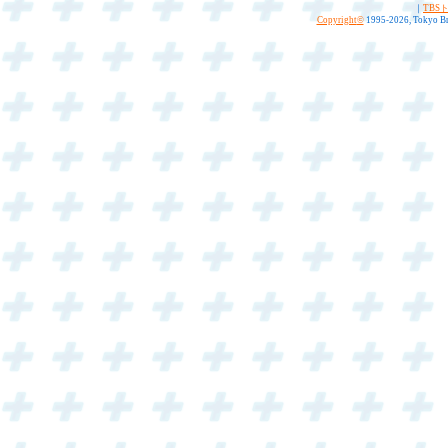
｜
TBS
Copyright
©
1995-2026, Tokyo Bro