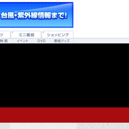
!-- /187334744/general_PC_RT -->