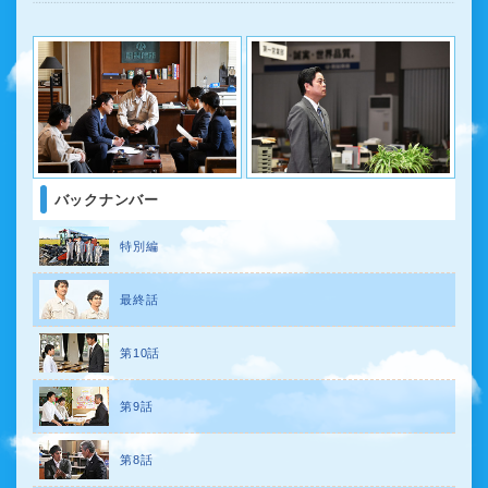
バックナンバー
特別編
最終話
第10話
第9話
第8話