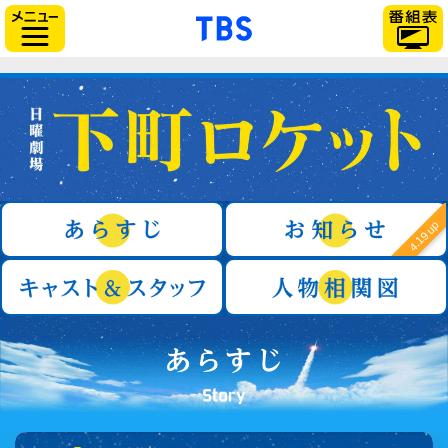
「TBSテレビ」トップ
サイドメニュー
日曜劇場『下町ロケット』
あらすじ
4.19 up
キャスト＆スタッフ