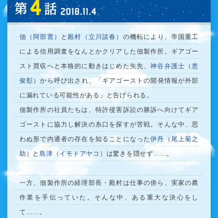
第4話 2018.11.4 (SUN) O.A
佃（阿部寛）
と
殿村（立川談春）
の機転により、帝国重工
による信用調査をなんとかクリアした佃製作所。ギアゴー
スト買収へと本格的に動きはじめた矢先、
神谷弁護士（恵
俊彰）
から呼び出され、「ギアゴーストの開発情報が外部
に漏れている可能性がある」と告げられる。
佃製作所の社員たちは、特許侵害訴訟の勝訴へ向けてギア
ゴーストに協力し解決の糸口を探すが苦戦。そんな中、思
わぬ形で内通者の存在を知ることになった
伊丹（尾上菊之
助）
と
島津（イモトアヤコ）
は驚きを隠せず……。
一方、佃製作所の経理部長・殿村は仕事の傍ら、実家の農
作業を手伝っていた。そんな中、ある重大な決心をし
て……。