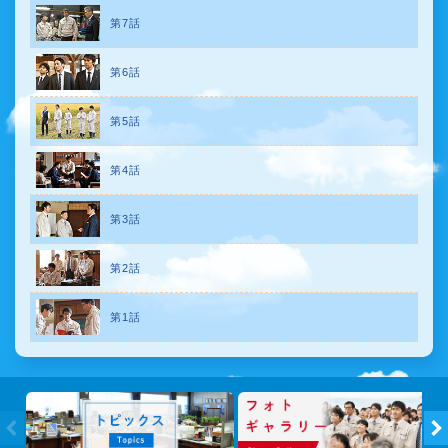
第7話
第6話
第5話
第4話
第3話
第2話
第1話
トピック
←