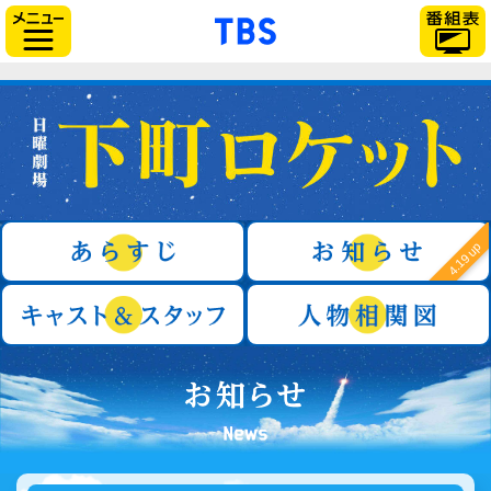
「TBSテレビ」トップ
サイドメニュー
日曜劇場『下町ロケット』
あらすじ
4.19 up
キャスト＆スタッフ