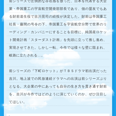
前シリーズで圧倒的な存在感を放った、日本を代表する大企
業・帝国重工の宇宙航空開発部部長であり、佃の盟友でもあ
る財前道生役で吉川晃司の続投が決定した。財前は帝国重工
社長・藤間の号令の下、帝国重工を宇宙航空分野で世界のリ
ーディング・カンパニーにすることを目標に、純国産ロケッ
ト開発計画「スターダスト計画」を先頭に立って推し進め、
実現させてきた。しかし一転、今作では様々な壁に阻まれ、
岐路に立たされる…。
前シリーズの『下町ロケット』がＴＢＳドラマ初出演だった
吉川。地上波での民放連続ドラマへの出演は前シリーズぶり
となる。大企業の中にあっても自分の生き方を貫き通す財前
を、吉川が今作ではどのように演じていくのか、ぜひ注目し
てほしい。