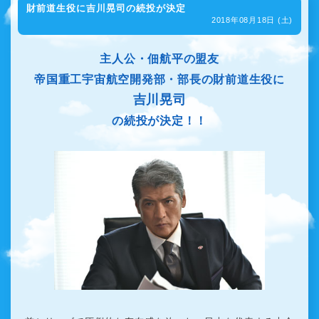
財前道生役に吉川晃司の続投が決定
2018年08月18日 (土)
主人公・佃航平の盟友
帝国重工宇宙航空開発部・部長の財前道生役に
吉川晃司
の続投が決定！！