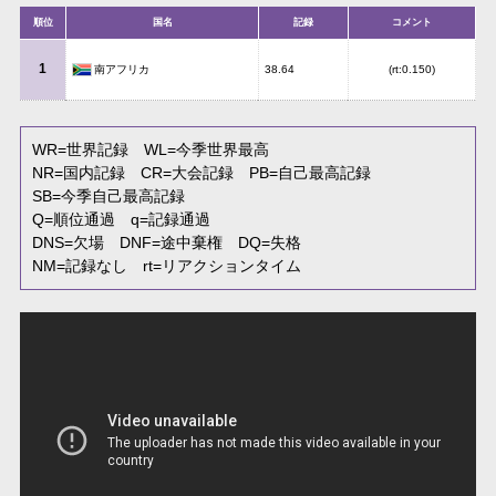
順位
国名
記録
コメント
1
南アフリカ
38.64
(rt:0.150)
WR
=世界記録
WL
=今季世界最高
NR
=国内記録
CR
=大会記録
PB
=自己最高記録
SB
=今季自己最高記録
Q
=順位通過
q
=記録通過
DNS
=欠場
DNF
=途中棄権
DQ
=失格
NM
=記録なし
rt
=リアクションタイム