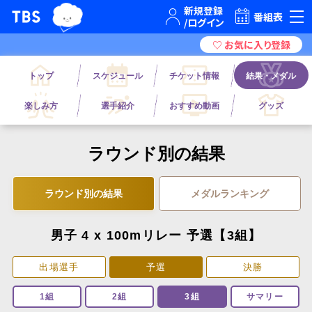
TBSテレビ｜ときめくときを。
番組表
トップ
スケジュール
チケット情報
結果・メダル
楽しみ方
選手紹介
おすすめ動画
グッズ
ラウンド別の結果
ラウンド別の結果
メダルランキング
男子 4 x 100mリレー 予選【3組】
出場選手
予選
決勝
1組
2組
3組
サマリー