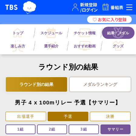
TBSグループキャラクター『ワクティ』
TBSテレビ｜ときめくときを。
番組表
トップ
スケジュール
チケット情報
結果・メダル
楽しみ方
選手紹介
おすすめ動画
グッズ
ラウンド別の結果
ラウンド別の結果
メダルランキング
男子 4 x 100mリレー 予選【サマリー】
出場選手
予選
決勝
1組
2組
3組
サマリー