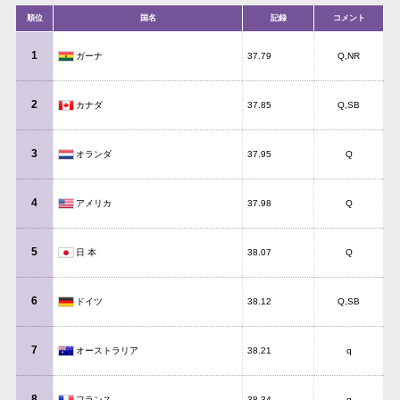
順位
国名
記録
コメント
1
ガーナ
37.79
Q,NR
2
カナダ
37.85
Q,SB
3
オランダ
37.95
Q
4
アメリカ
37.98
Q
5
日 本
38.07
Q
6
ドイツ
38.12
Q,SB
7
オーストラリア
38.21
q
8
フランス
38.34
q