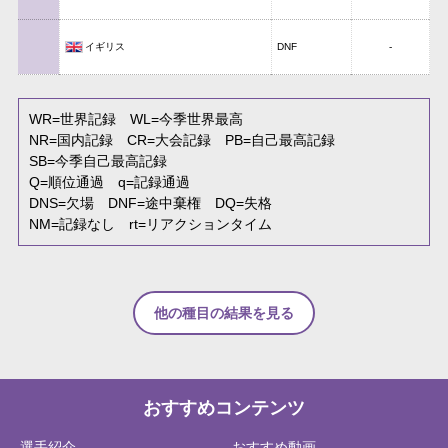
イギリス
DNF
-
WR
=世界記録
WL
=今季世界最高
NR
=国内記録
CR
=大会記録
PB
=自己最高記録
SB
=今季自己最高記録
Q
=順位通過
q
=記録通過
DNS
=欠場
DNF
=途中棄権
DQ
=失格
NM
=記録なし
rt
=リアクションタイム
他の種目の結果を見る
おすすめコンテンツ
選手紹介
おすすめ動画