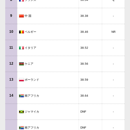
9
中 国
38.38
-
10
ベルギー
38.46
NR
11
イタリア
38.52
-
12
ケニア
38.56
-
13
ポーランド
38.59
-
14
南アフリカ
38.64
-
ジャマイカ
DNF
-
南アフリカ
DNF
-