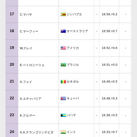
17
ジンバブエ
-
16.59,+0.2
-
C.マパヤ
18
オーストラリア
-
16.58,+0.7
-
C.マーフィー
19
アメリカ
-
16.52,+0.6
-
W.クレイ
20
ブラジル
-
16.51,+0.0
-
E.ペトロニーリョ
21
セネガル
-
16.49,+0.5
-
A.フェイ
22
キューバ
-
16.48,+0.3
-
A.エチャバリア
23
バハマ
-
16.39,+0.5
-
K.クルマー
24
インド
-
16.33,+0.7
-
A.A.ナランゴリンテビダ