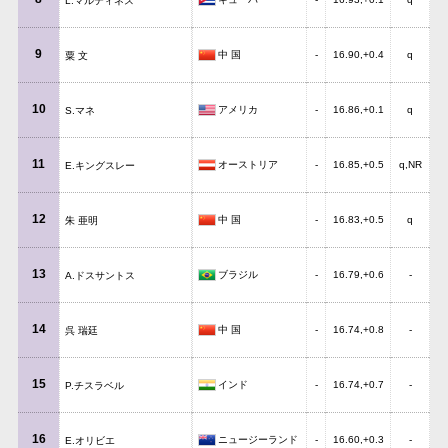
L.マルティネス
9
中 国
-
16.90,+0.4
q
粟 文
10
アメリカ
-
16.86,+0.1
q
S.マネ
11
オーストリア
-
16.85,+0.5
q,NR
E.キングスレー
12
中 国
-
16.83,+0.5
q
朱 亜明
13
ブラジル
-
16.79,+0.6
-
A.ドスサントス
14
中 国
-
16.74,+0.8
-
呉 瑞廷
15
インド
-
16.74,+0.7
-
P.チスラベル
16
ニュージーランド
-
16.60,+0.3
-
E.オリビエ