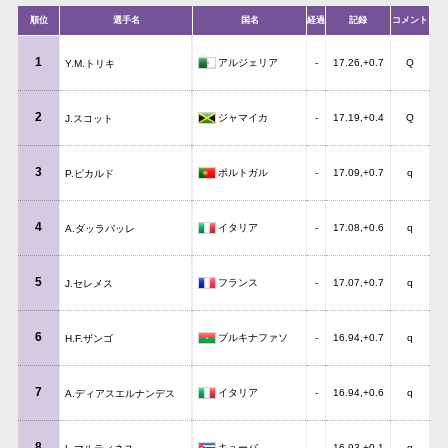
順位
選手名
国名
経過
記録
コメント
1
アルジェリア
-
17.26,+0.7
Q
Y.M.トリキ
2
ジャマイカ
-
17.19,+0.4
Q
J.スコット
3
ポルトガル
-
17.09,+0.7
q
P.ピカルド
4
イタリア
-
17.08,+0.6
q
A.ダッラバッレ
5
フランス
-
17.07,+0.7
q
J.セレメス
6
ブルキナファソ
-
16.94,+0.7
q
H.F.ザンゴ
7
イタリア
-
16.94,+0.6
q
A.ディアスエルナンデス
8
キューバ
-
16.93,+0.1
q