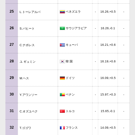
25
ベネズエラ
-
16.26,+0.5
-
L.トーレアルバ
26
サウジアラビア
-
16.26,-0.1
-
S.バヒート
27
キューバ
-
16.21,+0.6
-
C.ナポレス
28
韓 国
-
16.19,+0.6
-
ユ ギュミン
29
ドイツ
-
16.09,+0.5
-
M.ヘス
30
ベナン
-
15.97,+0.3
-
Y.アワンソー
31
トルコ
-
15.65,-0.1
-
C.オズユペク
32
フランス
-
14.09,+0.5
-
T.ゴゴワ