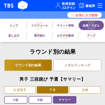
TBSテレビ｜ときめくときを。
番組表
トップ
スケジュール
チケット情報
結果・メダル
楽しみ方
選手紹介
おすすめ動画
グッズ
ラウンド別の結果
ラウンド別の結果
メダルランキング
男子 三段跳び 予選【サマリー】
出場選手
予選
決勝
A組
B組
サマリー