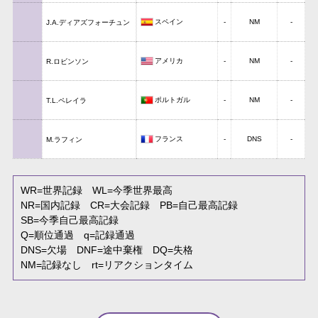
スペイン
-
NM
-
J.A.ディアズフォーチュン
アメリカ
-
NM
-
R.ロビンソン
ポルトガル
-
NM
-
T.L.ペレイラ
フランス
-
DNS
-
M.ラフィン
WR
=世界記録
WL
=今季世界最高
NR
=国内記録
CR
=大会記録
PB
=自己最高記録
SB
=今季自己最高記録
Q
=順位通過
q
=記録通過
DNS
=欠場
DNF
=途中棄権
DQ
=失格
NM
=記録なし
rt
=リアクションタイム