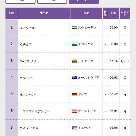
経
コメン
順位
選手名
国名
記録
過
ト
1
スウェーデン
-
69.90
Q
D.スタール
2
スロベニア
-
68.08
Q
K.チェフ
3
リトアニア
-
67.16
Q,SB
Ma.アレクナ
4
オーストラリア
-
66.63
Q
M.デニー
5
ドイツ
-
66.47
q
H.ヤンセン
6
オーストリア
-
65.91
q
L.ワイスハイデンガー
7
キューバ
-
65.66
q
M.A.ディアス