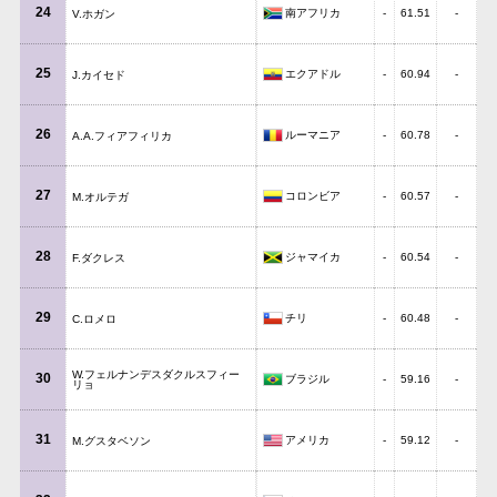
24
南アフリカ
-
61.51
-
V.ホガン
25
エクアドル
-
60.94
-
J.カイセド
26
ルーマニア
-
60.78
-
A.A.フィアフィリカ
27
コロンビア
-
60.57
-
M.オルテガ
28
ジャマイカ
-
60.54
-
F.ダクレス
29
チリ
-
60.48
-
C.ロメロ
W.フェルナンデスダクルスフィー
30
ブラジル
-
59.16
-
リョ
31
アメリカ
-
59.12
-
M.グスタベソン