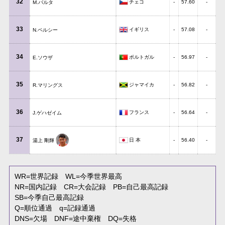
32
チェコ
-
57.60
-
M.バルタ
33
イギリス
-
57.08
-
N.ペルシー
34
ポルトガル
-
56.97
-
E.ソウザ
35
ジャマイカ
-
56.82
-
R.マリングス
36
フランス
-
56.64
-
J.ゲハゼイム
37
日 本
-
56.40
-
湯上 剛輝
WR
=世界記録
WL
=今季世界最高
NR
=国内記録
CR
=大会記録
PB
=自己最高記録
SB
=今季自己最高記録
Q
=順位通過
q
=記録通過
DNS
=欠場
DNF
=途中棄権
DQ
=失格