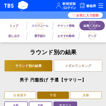
TBSグループキャラクター『ワクティ』
TBSテレビ｜ときめくときを。
番組表
トップ
スケジュール
チケット情報
結果・メダル
楽しみ方
選手紹介
おすすめ動画
グッズ
ラウンド別の結果
ラウンド別の結果
メダルランキング
男子 円盤投げ 予選【サマリー】
出場選手
予選
決勝
A組
B組
サマリー