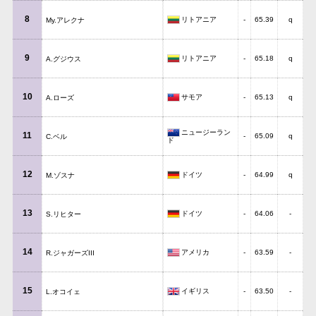
8
リトアニア
-
65.39
q
My.アレクナ
9
リトアニア
-
65.18
q
A.グジウス
10
サモア
-
65.13
q
A.ローズ
ニュージーラン
11
-
65.09
q
C.ベル
ド
12
ドイツ
-
64.99
q
M.ゾスナ
13
ドイツ
-
64.06
-
S.リヒター
14
アメリカ
-
63.59
-
R.ジャガーズIII
15
イギリス
-
63.50
-
L.オコイェ