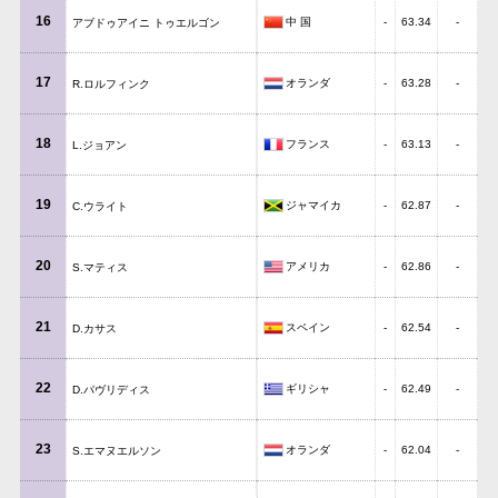
16
中 国
-
63.34
-
アブドゥアイニ トゥエルゴン
17
オランダ
-
63.28
-
R.ロルフィンク
18
フランス
-
63.13
-
L.ジョアン
19
ジャマイカ
-
62.87
-
C.ウライト
20
アメリカ
-
62.86
-
S.マティス
21
スペイン
-
62.54
-
D.カサス
22
ギリシャ
-
62.49
-
D.パヴリディス
23
オランダ
-
62.04
-
S.エマヌエルソン