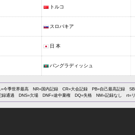
トルコ
スロバキア
日 本
バングラディッシュ
L
=今季世界最高
NR
=国内記録
CR
=大会記録
PB
=自己最高記録
SB
記録通過
DNS
=欠場
DNF
=途中棄権
DQ
=失格
NM
=記録なし
rt
=