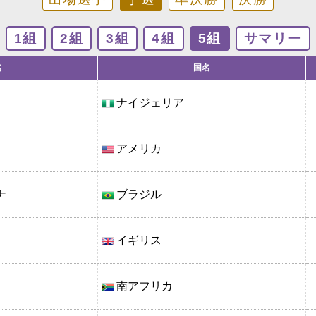
1組
2組
3組
4組
5組
サマリー
名
国名
ナイジェリア
アメリカ
ナ
ブラジル
イギリス
南アフリカ