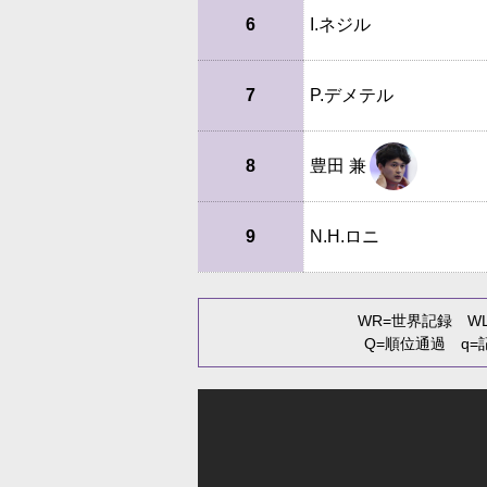
6
I.ネジル
7
P.デメテル
8
豊田 兼
9
N.H.ロニ
WR
=世界記録
W
Q
=順位通過
q
=