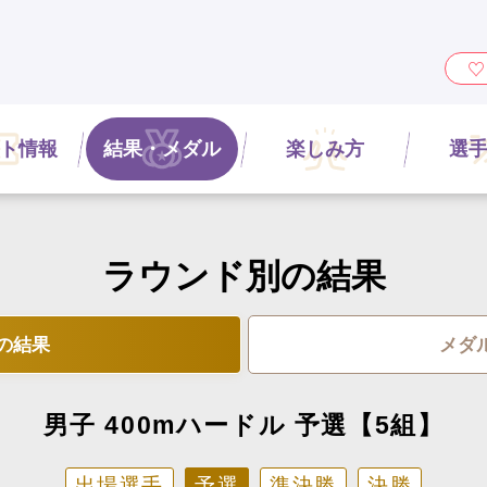
ィ』
ト情報
結果・メダル
楽しみ方
選
ラウンド別の結果
の結果
メダ
男子 400mハードル 予選【5組】
出場選手
予選
準決勝
決勝