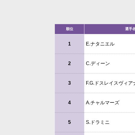
順位
選手
1
E.ナタニエル
2
C.ディーン
3
F.G.ドスレイスヴィア
4
A.チャルマーズ
5
S.ドラミニ