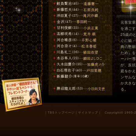
元客室乗
を過ごす
25歳の
ぐに娘・
典の懇願
ため』を
ーパー専
が、反抗
庭をかえ
ンサムな
か大きな
る。
｜
TBSトップページ
｜
サイトマップ
｜
Copyright
©
1995-2