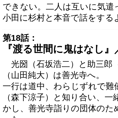
できない。二人は互いに気遣
小田に杉村と本音で話をする
第18話：
『渡る世間に鬼はなし』
光圀（石坂浩二）と助三郎（
（山田純大）は善光寺へ。
一行は道中、わらじずれで難
（森下涼子）と知り合い、一
かし、善光寺詣りの団体のた