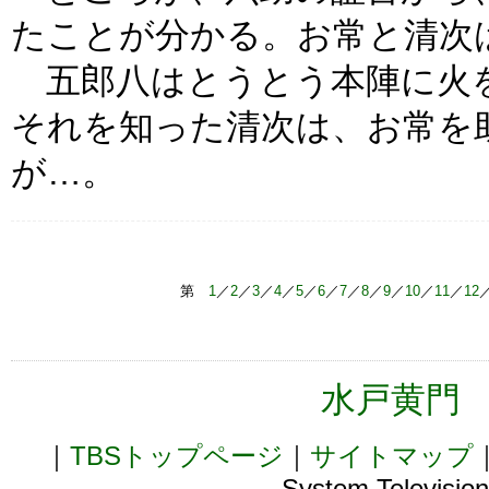
たことが分かる。お常と清次
五郎八はとうとう本陣に火
それを知った清次は、お常を
が…。
第
1
／
2
／
3
／
4
／
5
／
6
／
7
／
8
／
9
／
10
／
11
／
12
水戸黄門 
｜
TBSトップページ
｜
サイトマップ
System Television,