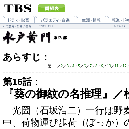
あらすじ：
第
1
／
2
／
3
／
4
／
5
／
6
／
7
／
8
／
9
／
10
／
11
／
12
第16話：
『葵の御紋の名推理』／
光圀（石坂浩二）一行は野麦
中、荷物運び歩荷（ぼっか）