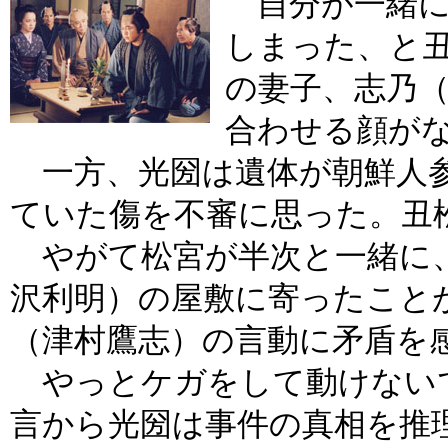
自分が一緒に
しまった、と
の妻子、志乃
合わせる顔が
一方、光圀は遺体が朝鮮人参
ていた傷を不審に思った。丑
やがて松宮が半次と一緒に、
沢利明）の屋敷に寄ったこと
（津村鷹志）の言動に矛盾を
やっとケガをして動けない
言から光圀は事件の真相を推