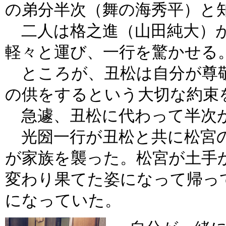
の弟分半次（舞の海秀平）と
二人は格之進（山田純大）
軽々と運び、一行を驚かせる
ところが、丑松は自分が尊敬
の供をするという大切な約束
急遽、丑松に代わって半次
光圀一行が丑松と共に松宮の
が家族を襲った。松宮が土手
変わり果てた姿になって帰っ
になっていた。