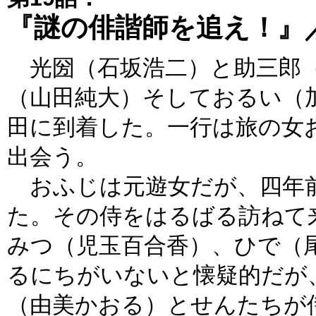
『謎の俳諧師を追え！』
光圀（石坂浩二）と助三郎（
（山田純大）そしておるい（
田に到着した。一行は旅の女
出会う。
おふじは元遊女だが、四年前
た。その侍をはるばる訪ねて
みつ（児玉百合香）、ひで（
るにちがいないと懐疑的だが
（由美かおる）とせんたちが