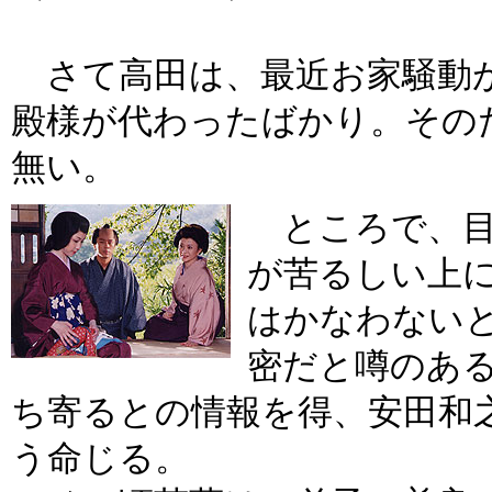
さて高田は、最近お家騒動が
殿様が代わったばかり。その
無い。
ところで、目
が苦るしい上
はかなわない
密だと噂のあ
ち寄るとの情報を得、安田和
う命じる。