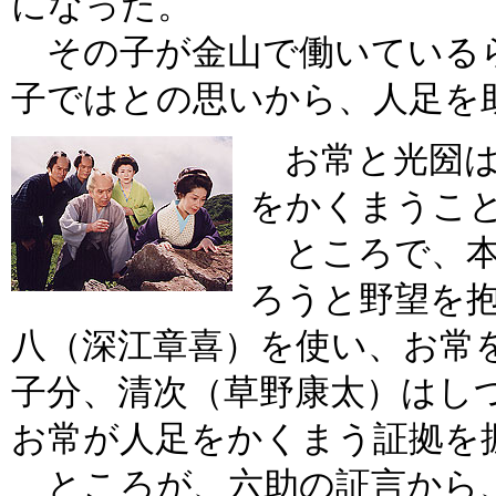
になった。
その子が金山で働いている
子ではとの思いから、人足を
お常と光圀は
をかくまうこ
ところで、本
ろうと野望を
八（深江章喜）を使い、お常
子分、清次（草野康太）はし
お常が人足をかくまう証拠を
ところが、六助の証言から