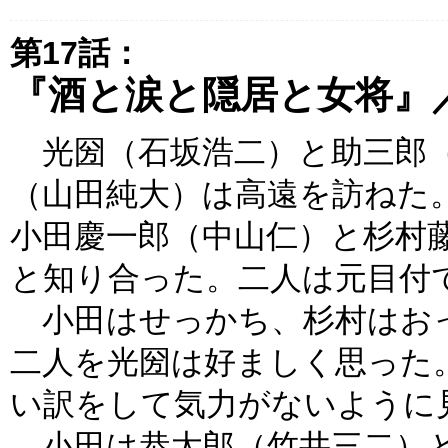
第17話：
『酒と涙と隠居と女将』
光圀（石坂浩二）と助三郎（
（山田純大）は高遠を訪ねた
小田慶一郎（中山仁）と杉村
と知り合った。二人は元目付
小田はせっかち、杉村はお
二人を光圀は好ましく思った
い訳をして気力がないように
小田は恭太郎（竹井三二）と