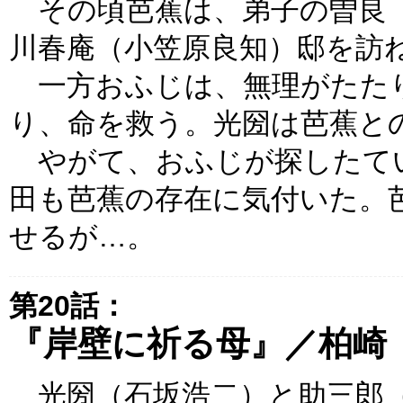
その頃芭蕉は、弟子の曽良（
川春庵（小笠原良知）邸を訪
一方おふじは、無理がたた
り、命を救う。光圀は芭蕉と
やがて、おふじが探したて
田も芭蕉の存在に気付いた。
せるが…。
第20話：
『岸壁に祈る母』／柏崎
光圀（石坂浩二）と助三郎（