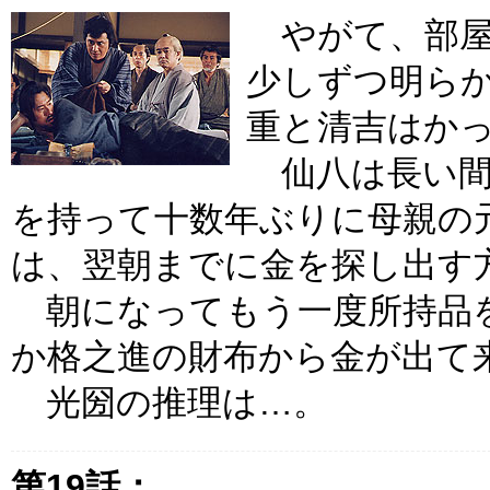
やがて、部屋
少しずつ明ら
重と清吉はか
仙八は長い間
を持って十数年ぶりに母親の
は、翌朝までに金を探し出す
朝になってもう一度所持品
か格之進の財布から金が出て
光圀の推理は…。
第19話：