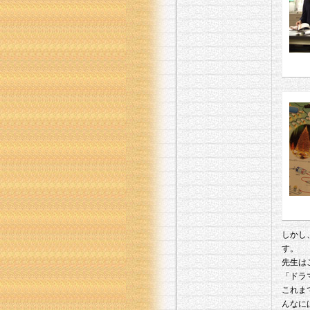
しかし
す。
先生は
「ドラ
これま
んなに