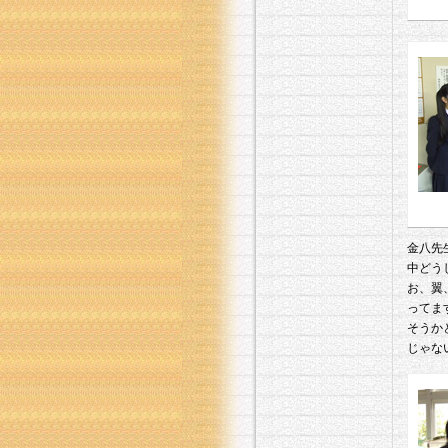
金八先
中どう
お、翼
ってま
そうか
じゃな