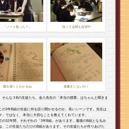
「ノート取った？」
待ってる間も自習中
図を描くとわかるね
落書きしないの！
、そんな３Bの生徒たち、金八先生の「本当の授業」はちゃんと聞きま
この3年B組の生徒に何を語り聞かせるのか。長いシーンです。先生は
マ」ではなく、本当に大切なことを教えてくれています。
での32年間、それぞれの「3年B組」があります。最後のB組となるみ
は、この生徒たちだけのB組があります。その生徒たちが作りあげた