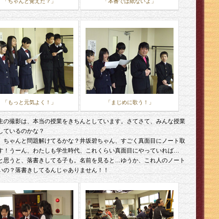
「ちゃんと覚えた？」
「本番では紙ないよ」
「もっと元気よく！」
「まじめに歌う！」
生の撮影は、本当の授業をきちんとしています。さてさて、みんな授業
しているのかな？
、ちゃんと問題解けてるかな？井坂碧ちゃん、すごく真面目にノート取
す！うーん、わたしも学生時代、これくらい真面目にやっていれば…
と思うと、落書きしてる子も。名前を見ると…ゆうか、これ人のノート
いの？落書きしてるんじゃありません！！