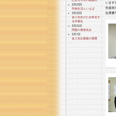
乙女ちゃんの結婚式
います
3月23日
生徒担
学校生活といえば
出席番
3月22日
金八先生のため奔走す
る卒業生
3月21日
問題の香坂先生
3月7日
金八先生最後の授業