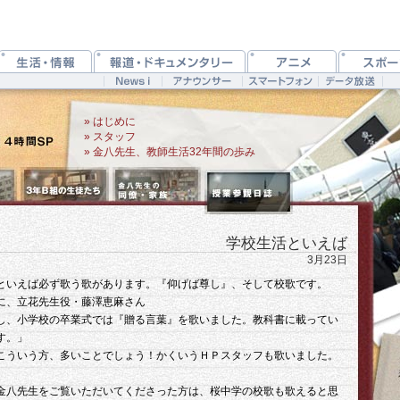
» はじめに
» スタッフ
» 金八先生、教師生活32年間の歩み
学校生活といえば
3月23日
といえば必ず歌う歌があります。『仰げば尊し』、そして校歌です。
に、立花先生役・藤澤恵麻さん
し、小学校の卒業式では『贈る言葉』を歌いました。教科書に載ってい
す。」
こういう方、多いことでしょう！かくいうＨＰスタッフも歌いました。
金八先生をご覧いただいてくださった方は、桜中学の校歌も歌えると思