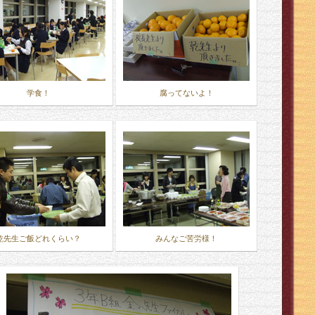
学食！
腐ってないよ！
乾先生ご飯どれくらい？
みんなご苦労様！