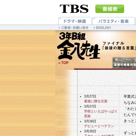
« TOP
3月27日
卒業式
最後に贈る言葉
ちなみ
3月27日
「わた
学校といえばやっぱり
たんで
黒板
きっと
3月26日
デビューとベテラン
3月25日
ずっと