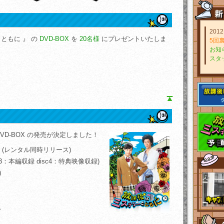
2012
ともに 』 の
DVD-BOX
を
20名様
にプレゼントいたしま
5回
お知
スタ
。
VD-BOX の発売が決定しました！
3日 (レンタル同時リリース)
1～3：本編収録 disc4：特典映像収録)
)
ス