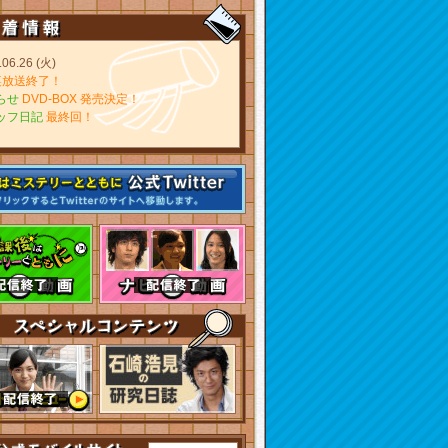
.06.26 (火)
裏放送終了！
らせ
DVD-BOX 発売決定！
ッフ日記
最終回！