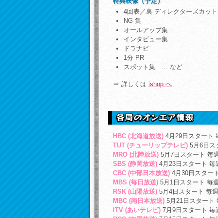
特典映像（予定）
4回表／裏 ディレクターズカット
NG 集
オールアップ集
インタビュー集
ドラナビ
1分 PR
スポット集 … など
⇒ 詳しくは
ishop へ
HBC (北海道放送)
4月29日スタート 
TUT (チューリップテレビ)
5月6日ス
MRO (北陸放送)
5月7日スタート 毎
SBS (静岡放送)
4月23日スタート 毎
CBC (中部日本放送)
4月30日スター
MBS (毎日放送)
5月1日スタート 毎
RSK (山陽放送)
5月4日スタート 毎週
MBC (南日本放送)
5月21日スタート
ITV (あいテレビ)
7月9日スタート 毎