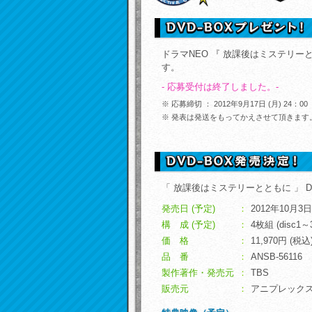
ドラマNEO 『 放課後はミステリーと
す。
- 応募受付は終了しました。-
※
応募締切 ： 2012年9月17日 (月) 24：00
※
発表は発送をもってかえさせて頂きます
「 放課後はミステリーとともに 」 D
発売日 (予定)
：
2012年10月
構 成 (予定)
：
4枚組 (disc
価 格
：
11,970円 (税込
品 番
：
ANSB-56116
製作著作・発売元
：
TBS
販売元
：
アニプレック