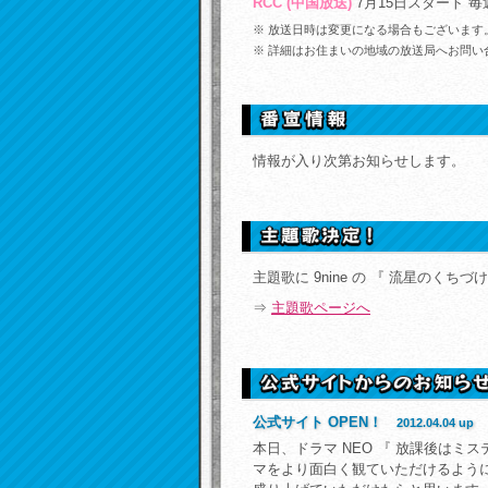
RCC (中国放送)
7月15日スタート 毎
※
放送日時は変更になる場合もございます
※
詳細はお住まいの地域の放送局へお問い
情報が入り次第お知らせします。
主題歌に 9nine の 『 流星のくち
⇒
主題歌ページへ
公式サイト OPEN！
2012.04.04 up
本日、ドラマ NEO 『 放課後はミ
マをより面白く観ていただけるよう