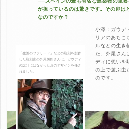
──スペインの最も有名な建築物の重
が担っているのは驚きです。その扉は
なのですか？
小澤：ガウデ
リアのあちこ
ルなどの生き
た。外尾さん
「生誕のファサード」などの彫刻を製作
した彫刻家の外尾悦郎さんは、ガウディ
ディに想いを
の設計にはなかった扉のデザインを任さ
の上で遊ぶ虫
れました。
のです。