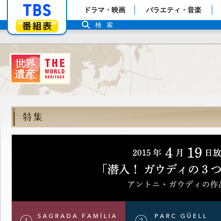
「TBSテレビ」トップページ
ドラマ・映画
バラエティ・音楽
番組表
検索