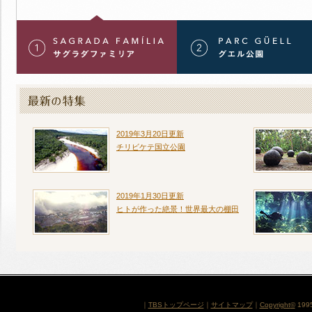
2019年3月20日更新
チリビケテ国立公園
2019年1月30日更新
ヒトが作った絶景！世界最大の棚田
｜
TBSトップページ
｜
サイトマップ
｜
Copyright
©
1995