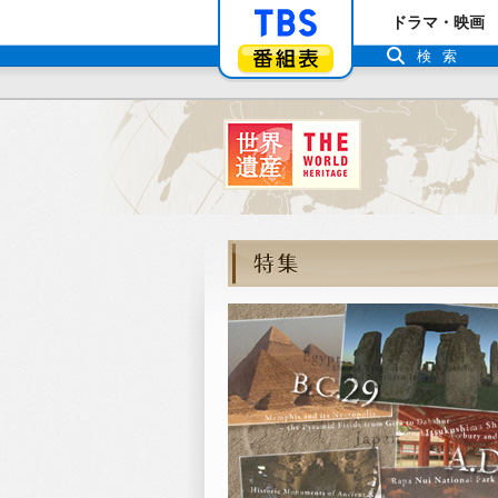
「TBSテレビ」ト
ドラマ・映画
番組表
検索