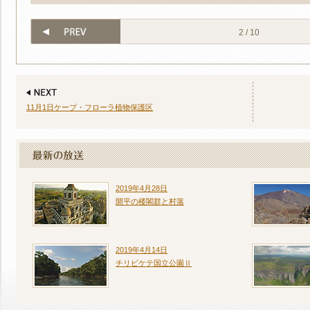
2 / 10
11月1日ケープ・フローラ植物保護区
2019年4月28日
開平の楼閣群と村落
2019年4月14日
チリビケテ国立公園Ⅱ