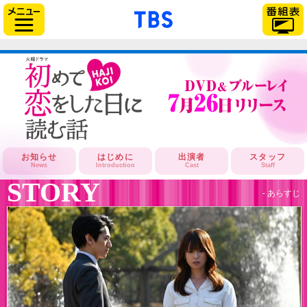
「TBSテレビ」トップページ
サイドメニュー
お知らせ
はじめに
出演者
スタッフ
News
Introduction
Cast
Staff
STORY
- あらすじ