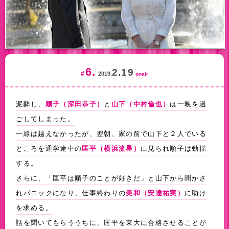
6.
2.19
#
2019.
onair
泥酔し、
と
は一晩を過
順子（深田恭子）
山下（中村倫也）
ごしてしまった。
一線は越えなかったが、翌朝、家の前で山下と２人でいる
ところを通学途中の
に見られ順子は動揺
匡平（横浜流星）
する。
さらに、「匡平は順子のことが好きだ」と山下から聞かさ
れパニックになり、仕事終わりの
に助け
美和（安達祐実）
を求める。
話を聞いてもらううちに、匡平を東大に合格させることが