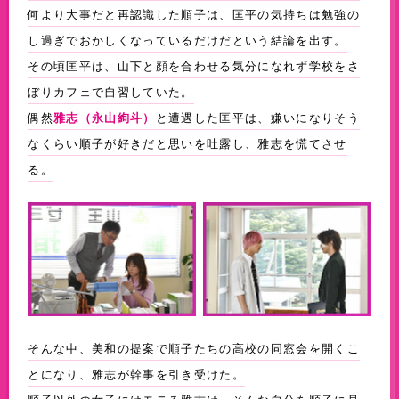
何より大事だと再認識した順子は、匡平の気持ちは勉強の
し過ぎでおかしくなっているだけだという結論を出す。
その頃匡平は、山下と顔を合わせる気分になれず学校をさ
ぼりカフェで自習していた。
偶然
と遭遇した匡平は、嫌いになりそう
雅志（永山絢斗）
なくらい順子が好きだと思いを吐露し、雅志を慌てさせ
る。
そんな中、美和の提案で順子たちの高校の同窓会を開くこ
とになり、雅志が幹事を引き受けた。