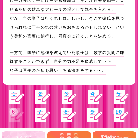
順子以外の女子にはモテる雅志は、そんな自分を順子に見
せるための姑息なアピールの場として気合を入れる。
だが、当の順子は行く気ゼロ。しかし、そこで彼氏を見つ
けられれば匡平の気の迷いもおさまるかもしれない、とい
う美和の言葉に納得し、同窓会に行くことを決める。
一方で、匡平に勉強を教えていた順子は、数学の質問に即
答することができず、自分の力不足を痛感していた。
順子は匡平のためを思い、ある決断をする･･･。
1
2
3
4
5
6
7
8
9
10
原作紹介
あらすじ
Original