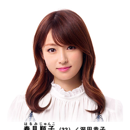
はるみ
じゅんこ
春見
順子
（32）
／深田恭子