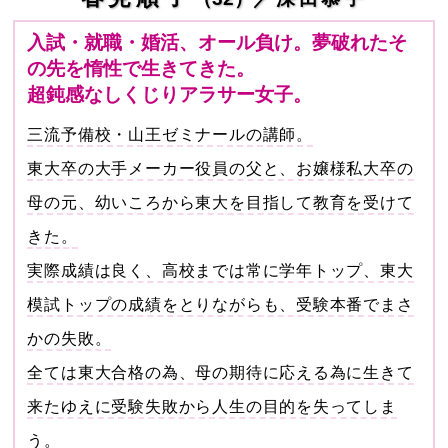
入試・就職・婚活、オール負け。夢破れたそ
の先を惰性で生きてきた。
超鈍感なしくじりアラサー女子。
三流予備校・山王ゼミナールの講師。
東大卒の大手メーカー役員の父と、お嬢様私大卒の
母の元、幼いころから東大を目指して教育を受けて
きた。
実際成績は良く、高校までは常に学年トップ、東大
模試トップの成績をとりながらも、受験本番でまさ
かの失敗。
全ては東大合格の為、母の期待に応える為に生きて
来たゆえに受験失敗から人生の目的を失ってしま
う。