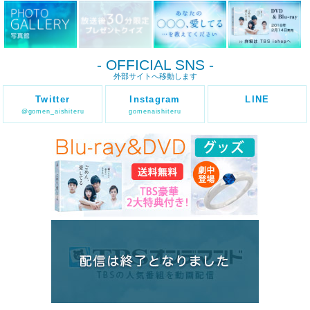
- OFFICIAL SNS -
外部サイトへ移動します
Twitter
Instagram
LINE
@gomen_aishiteru
gomenaishiteru