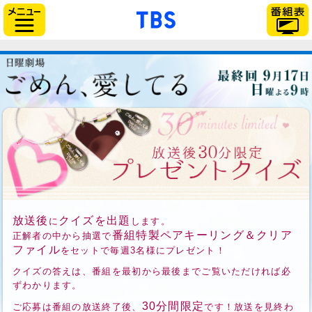
「TBSテレビ」トップペー
サイドメニュー
放送後
クイズを出題
に
します。
番組特製ペアキーリング＆クリア
正解者の中から抽選で
ファイル
をセットで毎週3名様にプレゼント！
クイズの答えは、番組を最初から最後までご覧いただければ必
ずわかります。
30分間限定
ご応募は番組の放送終了後、
です！放送を見終わ