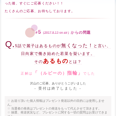
った後、すぐにご応募ください！！
たくさんのご応募、お待ちしております。
5
#
からの問題
（2017.8.13 on air）
Q.
無くなった！
5話で麗子はあるものが
と言い、
日向家で働き始めた若菜を疑います。
あるもの
その
とは？
「
指輪」
（ルビーの）
正解は
でした
沢山のご応募、ありがとうございました
- 受付は終了しました -
※
お送り頂いた個人情報はプレゼント発送以外の目的には使用しませ
ん。
※
当選者の発表はプレゼントの発送をもって代えさせて頂きます。
※
抽選、発送状況など、プレゼントに関する一切の質問はお受けできま