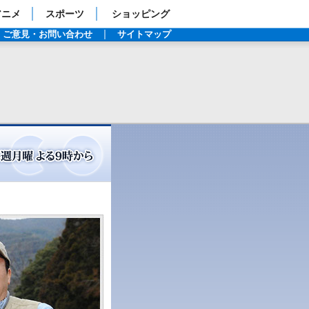
アニメ
スポーツ
ショッピング
ご意見・お問い合わせ
サイトマップ