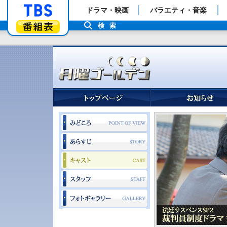
「TBSテレビ」トップページ
ドラマ・映画
バラエティ・音楽
番組表
検索