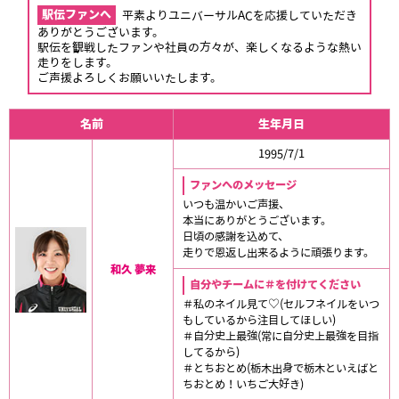
駅伝ファンへ
平素よりユニバーサルACを応援していただき
ありがとうございます。
駅伝を観戦したファンや社員の方々が、楽しくなるような熱い
走りをします。
ご声援よろしくお願いいたします。
名前
生年月日
1995/7/1
ファンへのメッセージ
いつも温かいご声援、
本当にありがとうございます。
日頃の感謝を込めて、
走りで恩返し出来るように頑張ります。
和久 夢来
自分やチームに＃を付けてください
＃私のネイル見て♡(セルフネイルをいつ
もしているから注目してほしい)
＃自分史上最強(常に自分史上最強を目指
してるから)
＃とちおとめ(栃木出身で栃木といえばと
ちおとめ！いちご大好き)