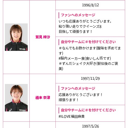
1996/8/12
ファンへのメッセージ
いつも応援ありがとうございます。
粘り強い走りでクイーンズ8
目指して頑張ります！
鷲見 梓沙
自分やチームに＃を付けてください
＃なんでもお酢かけます(酸味を求めてま
す)
#脳内メーカー食(食いしん坊です)
＃ずんだシェイク大好き(駅伝後のご褒
美)
1997/11/29
ファンへのメッセージ
応援ありがとうございます！
橋本 奈津
頑張ります！
自分やチームに＃を付けてください
#ILOVE福田麻貴
1997/5/26