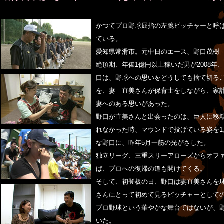
かつてプロ野球屈指の左腕ピッチャーと呼
ている。
愛知県常滑市。元中日のエース、野口茂樹
絶頂期、年俸1億円以上稼いだ男が2008年
口は、野球への思いをどうしても捨て切る
を、妻 直美さんが保育士をしながら、家
妻へのある思いがあった。
野口が直美さんと出会ったのは、巨人に移
れなかった時、マウンドで投げている姿を
な野口に、昨年5月一筋の光がさした。
独立リーグ、三重スリーアローズからオフ
ば、プロへの復帰の道も開けてくる。
そして、初登板の日、野口は妻直美さんを
さんにとって初めて見るピッチャーとしての
プロ野球という華やかな舞台ではないが、
いた。