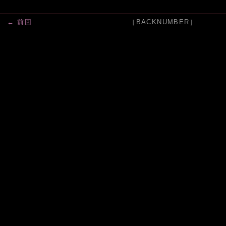
← 前回
［BACKNUMBER］