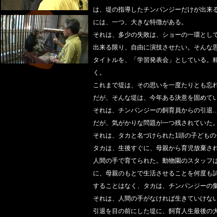
は、堤の指導したチンパンジーだけが出来
には、一つ、大きな特徴がある。
それは、多少の失敗は、ショーの一環とし
出来る限り、自由に演技させたい。そんな
タイトルを、「学習発表会」としている。
く。
これまで堤は、その思いを一度たりとも忘れ
だが、そんな堤は、今年ある決意を固めて
それは、チンパンジーの飼育員からの引退
だが、気がかりな問題が一つ残されていた
それは、タカと名づけられた1頭の子どもの
タカは、生後すぐに、母親から育児放棄さ
人間の手で育てられた。動物園のスタッフ
に、母親のもとで生活させることを何度も
することはなく、タカは、チンパンジーの
それは、人間の手がなければ生きていけな
引退を目の前にした堤に、飼育人生最後の