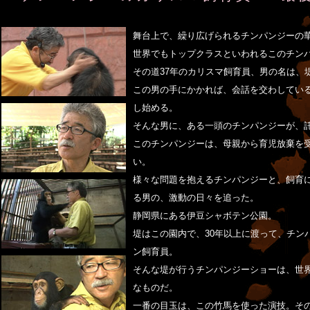
舞台上で、繰り広げられるチンパンジーの
世界でもトップクラスといわれるこのチン
その道37年のカリスマ飼育員、男の名は、堤
この男の手にかかれば、会話を交わしてい
し始める。
そんな男に、ある一頭のチンパンジーが、託
このチンパンジーは、母親から育児放棄を
い。
様々な問題を抱えるチンパンジーと、飼育
る男の、激動の日々を追った。
静岡県にある伊豆シャボテン公園。
堤はこの園内で、30年以上に渡って、チン
ン飼育員。
そんな堤が行うチンパンジーショーは、世
なものだ。
一番の目玉は、この竹馬を使った演技。そ