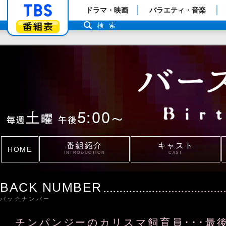
「TBSテレビ」トップページ
ドラマ・映画
バラエティ・音楽
番組表
検索
番組紹介
キャスト
HOME
INTRODUCTION
CAST
BACK NUMBER
バックナンバー
チンパンジーのカリスマ飼育員･･･最