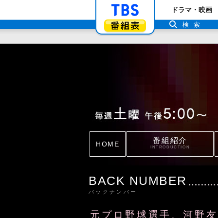
「TBSテレビ」ト
ドラマ・映画
番組表
検索
番組紹介
HOME
INTRODUCTION
BACK NUMBER
バックナンバー
元プロ野球選手、河野