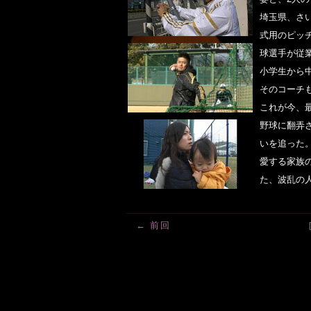
埼玉県、さ
式用のピッ
球選手が従
小学生から
そのコーチ
これが今、
野球に翻弄
いを追った
愛する家族
た、波乱の
← 前回