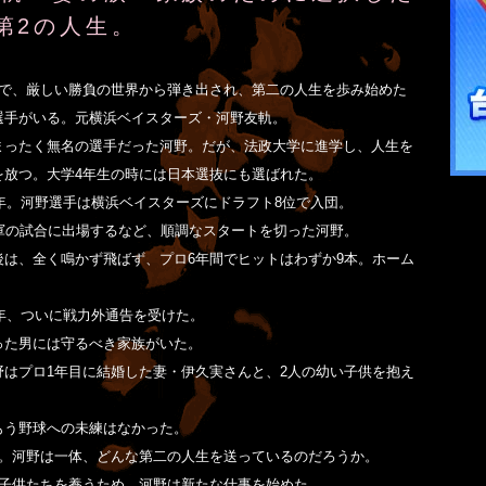
第2の人生。
年で、厳しい勝負の世界から弾き出され、第二の人生を歩み始めた
選手がいる。元横浜ベイスターズ・河野友軌。
まったく無名の選手だった河野。だが、法政大学に進学し、人生を
を放つ。大学4年生の時には日本選抜にも選ばれた。
2年。河野選手は横浜ベイスターズにドラフト8位で入団。
1軍の試合に出場するなど、順調なスタートを切った河野。
後は、全く鳴かず飛ばず、プロ6年間でヒットはわずか9本。ホーム
8年、ついに戦力外通告を受けた。
った男には守るべき家族がいた。
野はプロ1年目に結婚した妻・伊久実さんと、2人の幼い子供を抱え
もう野球への未練はなかった。
年。河野は一体、どんな第二の人生を送っているのだろうか。
の子供たちを養うため、河野は新たな仕事を始めた。