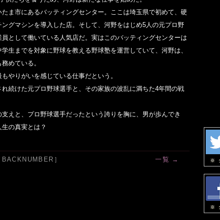
いたま市にあるバッティングセンター。ここは埼玉県で初めて、硬
チングマシンを導入した店。そして、河野をはじめ5人の元プロ野
業員として働いている人気店だ。実はこのバッティングセンターは
中学生までを対象に野球を教える野球塾を運営していて、河野は、
も務めている。
最もやりがいを感じている仕事だという。
され続けた元プロ野球選手と、その家族の波乱に満ちた4年間の戦
。
の支えと、プロ野球選手だったという誇りを胸に、男が歩んでき
人生の真実とは？
［BACKNUMBER］
一覧 →