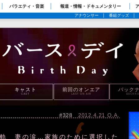
ップページ
バラエティ・音楽
報道・情報・ドキュメンタリー
アナウンサー
番組グッズ
キャスト
前回のオンエア
バック
CAST
LAST ON AIR
BACKN
#328
2012.4.21 O.A.
友軌 妻の涙…家族のために選択した