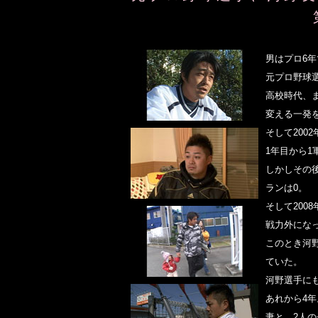
男はプロ6
元プロ野球
高校時代、
変える一発
そして200
1年目から
しかしその
ランは0。
そして200
戦力外にな
このとき河
ていた。
河野選手に
あれから4
妻と、2人